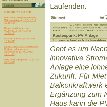
Laufenden.
Forum
Diskutieren Sie mit!
Stichwort
Art
Infrarotheizung Kosten und
Wärmewirkung
(17.04.2019
11:18:08)
ECO-News - die grüne Presseagentur
Presse-Stelle:
ECO-News Deutschland, D-81371 M
Demo in München am
06.10.2018
(25.09.2018
Rubrik:
Haus & Garten
Datum:
14.08.2025
18:15:12)
Kostenpunkt PV-Anlage
Das freut mich
(14.06.2018
Für wen rechnet sich die Investition
13:20:31)
Geht es um Nachh
Ostern: Eier aus artgerechter
Haltung oder vegane
Alternativen
(23.03.2018
12:01:30)
innovative Strom
Infrarotheizung Fan
(14.11.2017
09:09:49)
Anlage eine lohne
Zukunft. Für Mie
Balkonkraftwerk 
Ergänzung zum N
Haus kann die P