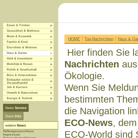
Essen & Trinken
Gesundheit & Wellness
Mode & Kosmetik
|
|
HOME
Top-Nachrichten
Haus & Ga
Familie & Kind
Einrichten & Wohnen
Hier finden Sie l
Haus & Garten
Geld & Investment
Nachrichten
aus
Mobilität & Reisen
Politik & Gesellschaft
Ökologie.
Büro & Unternehmen
Einkaufen online &
Versandhandel
Wenn Sie Meldun
Job & Karriere
Umwelt & Naturschutz
bestimmten Them
Energie & Technik
die Navigation li
News
Service
News
Info
ECO-News
, dem
weitere
News
ECO-World sind 
Haftungsausschluss
Impressum
Datenschutzerklärung