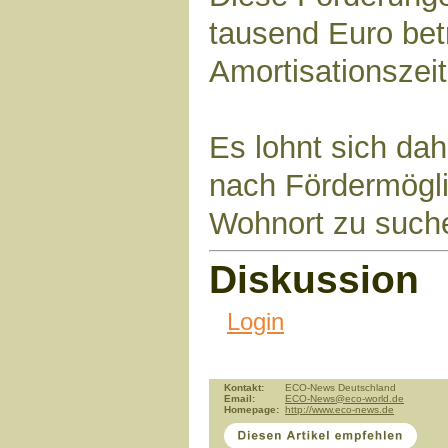
tausend Euro bet
Amortisationszeit
Es lohnt sich dah
nach Fördermögl
Wohnort zu such
Diskussion
Login
Kontakt:
ECO-News Deutschland
Email:
ECO-News@eco-world.de
Homepage:
http://www.eco-news.de