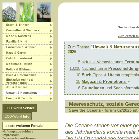
Essen & Trinken
Suche über 
Gesundheit & Wellness
Zum ersten ma
Mode & Kosmetik
Familie & Kind
"Umwelt & Naturschut
Zum Thema
Einrichten & Wohnen
2026
:
Haus & Garten
Geld & Investment
5
aktuelle Veranstaltungs-
Termin
Mobilität & Reisen
10218
Nachrichten &
Pressemeldung
Politik & Bildung
10
Buch
-Tipps & Literaturempfeh
Büro & Unternehmen
Einkaufen online &
15
Magazin
&
Promotions
Versandhandel
Job & Karriere
6
Grundlagen
und Sachinformat
Umwelt & Naturschutz
Energie & Technik
Meeresschutz, soziale Gerec
ECO-World
Service
Save the Oceans - forum 02/2025 ist
ECO-World
Info
Die Ozeane stehen vor einer ge
unsere
weiteren Portale
des Jahrhunderts könnte mehr 
Haftungsausschluss
Impressum
Die UN-Ozeandekade fordert ei
Datenschutzerklärung