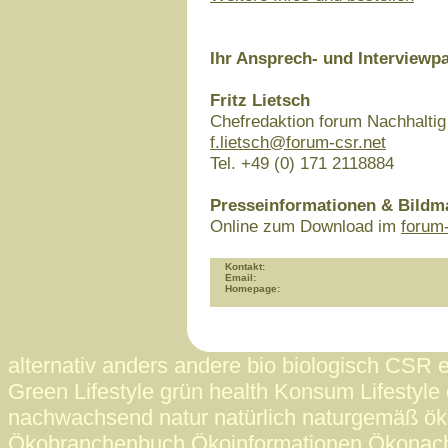
Ihr Ansprech- und Interviewpa
Fritz Lietsch
Chefredaktion forum Nachhaltig
f.lietsch@forum-csr.net
Tel. +49 (0) 171 2118884
Presseinformationen & Bildma
Online zum Download im
forum
Kontakt:
Email:
Homepage:
alternativ anders andere bio biologisch CSR 
Green Lifestyle grün health Konsum Lifestyle 
nachwachsend natur natürlich naturgemäß ö
Ökobranchenbuch Ökoinformationen Ökonac