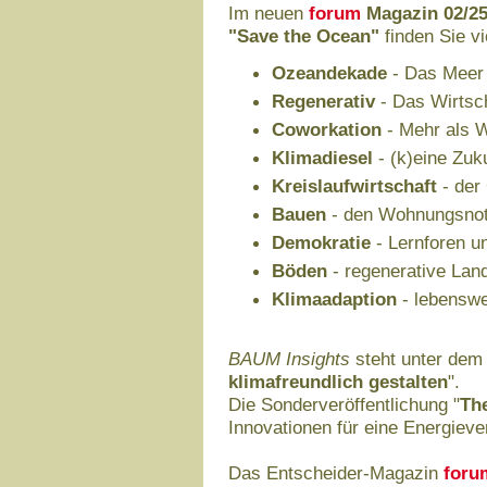
Im neuen
forum
Magazin 02/2
"Save the Ocean"
finden Sie vi
Ozeandekade
- Das Meer 
Regenerativ
- Das Wirtsch
Coworkation
- Mehr als W
Klimadiesel
- (k)eine Zuk
Kreislaufwirtschaft
- der 
Bauen
- den Wohnungsnot
Demokratie
- Lernforen u
Böden
- regenerative Land
Klimaadaption
- lebenswe
BAUM Insights
steht unter dem T
klimafreundlich gestalten
".
Die Sonderveröffentlichung "
Th
Innovationen für eine Energieve
Das Entscheider-Magazin
foru