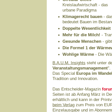
Kreislaufwirtschaft - das
urbane Paradigma
Klimagerecht bauen
- da
bedeutet Bauen im Bestan
Doppelte Wesentlichkeit
Mehr für die Milch!
- Tra
Gesunde Menschen
- gib
Die Formel 1 der Wärm
Wohlige Wärme
- Die Wä
B.A.U.M. Insights
steht unter de
Veranstaltungsmanagement
".
Das Special
Europa im Wande
Tradition und Innovation.
Das Entscheider-Magazin
foru
Seiten ist ab Anfang März in D
erhältlich und kann in der Prin
beim Verlag
zum Preis von EUR 
Einzelausgabe und im Abonnem