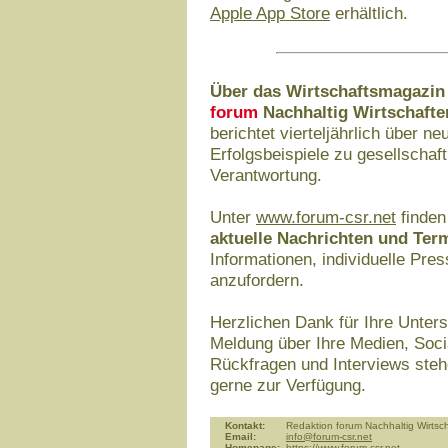
Apple App Store
erhältlich.
Über das Wirtschaftsmagazi
forum
Nachhaltig Wirtschafte
berichtet vierteljährlich über 
Erfolgsbeispiele zu gesellschaf
Verantwortung.
Unter
www.forum-csr.net
finden
aktuelle Nachrichten und Ter
Informationen, individuelle Pr
anzufordern.
Herzlichen Dank für Ihre Unters
Meldung über Ihre Medien, Soci
Rückfragen und Interviews stehe
gerne zur Verfügung.
Kontakt:
Redaktion forum Nachhaltig Wirtsc
Email:
info@forum-csr.net
Homepage:
https://www.forum-csr.net