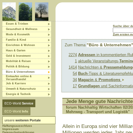
Essen & Trinken
Suche über 
Gesundheit & Wellness
Zum ersten ma
Mode & Kosmetik
Familie & Kind
"Büro & Unternehmen
Zum Thema
Einrichten & Wohnen
Haus & Garten
2274
Adressen
in kommentierten Ru
Geld & Investment
1
aktuelle Veranstaltungs-
Termin
Mobilität & Reisen
Politik & Bildung
1414
Nachrichten &
Pressemeldung
Büro & Unternehmen
54
Buch
-Tipps & Literaturempfeh
Einkaufen online &
34
Magazin
&
Promotions
Versandhandel
Job & Karriere
17
Grundlagen
und Sachinformat
Umwelt & Naturschutz
Energie & Technik
Jede Menge gute Nachricht
ECO-World
Service
forum Nachhaltig Wirtschaften 02/
ECO-World
Info
Mehrweg - Transport und Logistik"
unsere
weiteren Portale
Allein in Europa sind vier Milli
Haftungsausschluss
Impressum
Millionen werden jedes Jahr neu
Datenschutzerklärung