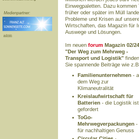
Einwegpaletten. Dazu kommen Tr
früher oder später im Müll land
Medienpartner:
Probleme und Krisen auf unser
Wirtschaften, das Magazin für I
Auswege und Lösungen.
admin
Im neuen
forum
Magazin 02/2
"Der Weg zum Mehrweg -
Transport und Logistik"
finde
Sie spannende Beiträge wie z.B
Familienunternehmen
- a
dem Weg zur
Klimaneutralität
Kreislaufwirtschaft für
Batterien
- die Logistik ist
gefordert
ToGo-
Mehrwegverpackungen
-
für nachhaltigen Genuss
Circular Cities
-