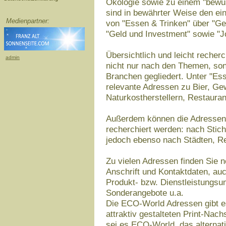
Ökologie sowie zu einem "bewu
sind in bewährter Weise den e
Medienpartner:
von "Essen & Trinken" über "Ge
"Geld und Investment" sowie "Jo
Übersichtlich und leicht reche
admin
nicht nur nach den Themen, so
Branchen gegliedert. Unter "Ess
relevante Adressen zu Bier, Ge
Naturkostherstellern, Restauran
Außerdem können die Adressen ü
recherchiert werden: nach Sti
jedoch ebenso nach Städten, Re
Zu vielen Adressen finden Sie 
Anschrift und Kontaktdaten, au
Produkt- bzw. Dienstleistungsum
Sonderangebote u.a.
Die ECO-World Adressen gibt es
attraktiv gestalteten Print-Nac
sei es ECO-World, das alternat