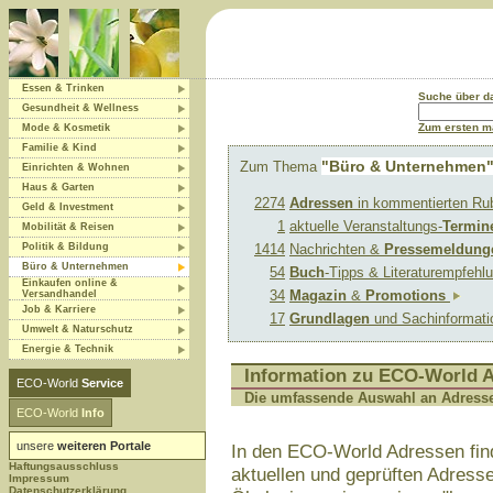
Essen & Trinken
Suche über 
Gesundheit & Wellness
Zum ersten ma
Mode & Kosmetik
Familie & Kind
"Büro & Unternehmen
Zum Thema
Einrichten & Wohnen
Haus & Garten
2274
Adressen
in kommentierten Ru
Geld & Investment
1
aktuelle Veranstaltungs-
Termin
Mobilität & Reisen
Politik & Bildung
1414
Nachrichten &
Pressemeldung
Büro & Unternehmen
54
Buch
-Tipps & Literaturempfeh
Einkaufen online &
34
Magazin
&
Promotions
Versandhandel
Job & Karriere
17
Grundlagen
und Sachinformat
Umwelt & Naturschutz
Energie & Technik
Information zu ECO-World 
ECO-World
Service
Die umfassende Auswahl an Adress
ECO-World
Info
unsere
weiteren Portale
In den ECO-World Adressen fin
Haftungsausschluss
aktuellen und geprüften Adres
Impressum
Datenschutzerklärung