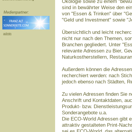
Ökologie sowie zu einem "bewu
sind in bewährter Weise den e
Medienpartner:
von "Essen & Trinken" über "Ge
"Geld und Investment" sowie "Jo
Übersichtlich und leicht reche
admin
nicht nur nach den Themen, so
Branchen gegliedert. Unter "Ess
relevante Adressen zu Bier, Ge
Naturkostherstellern, Restauran
Außerdem können die Adressen ü
recherchiert werden: nach Sti
jedoch ebenso nach Städten, Re
Zu vielen Adressen finden Sie 
Anschrift und Kontaktdaten, au
Produkt- bzw. Dienstleistungsum
Sonderangebote u.a.
Die ECO-World Adressen gibt es
attraktiv gestalteten Print-Nac
sei es ECO-World, das alternat