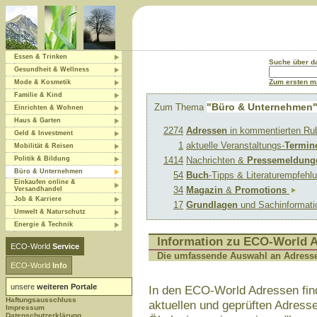
Essen & Trinken
Suche über 
Gesundheit & Wellness
Zum ersten ma
Mode & Kosmetik
Familie & Kind
"Büro & Unternehmen
Zum Thema
Einrichten & Wohnen
Haus & Garten
2274
Adressen
in kommentierten Ru
Geld & Investment
1
aktuelle Veranstaltungs-
Termin
Mobilität & Reisen
Politik & Bildung
1414
Nachrichten &
Pressemeldung
Büro & Unternehmen
54
Buch
-Tipps & Literaturempfeh
Einkaufen online &
34
Magazin
&
Promotions
Versandhandel
Job & Karriere
17
Grundlagen
und Sachinformat
Umwelt & Naturschutz
Energie & Technik
Information zu ECO-World 
ECO-World
Service
Die umfassende Auswahl an Adress
ECO-World
Info
unsere
weiteren Portale
In den ECO-World Adressen fin
Haftungsausschluss
aktuellen und geprüften Adres
Impressum
Datenschutzerklärung