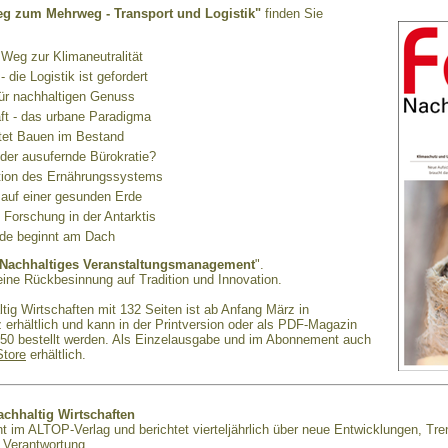
eg zum Mehrweg - Transport und Logistik"
finden Sie
Weg zur Klimaneutralität
- die Logistik ist gefordert
für nachhaltigen Genuss
aft - das urbane Paradigma
tet Bauen im Bestand
oder ausufernde Bürokratie?
tion des Ernährungssystems
r auf einer gesunden Erde
 Forschung in der Antarktis
de beginnt am Dach
Nachhaltiges Veranstaltungsmanagement
".
eine Rückbesinnung auf Tradition und Innovation.
ig Wirtschaften mit 132 Seiten ist ab Anfang März in
erhältlich und kann in der Printversion oder als PDF-Magazin
0 bestellt werden. Als Einzelausgabe und im Abonnement auch
Store
erhältlich.
chhaltig Wirtschaften
t im ALTOP-Verlag und berichtet vierteljährlich über neue Entwicklungen, Tre
 Verantwortung.