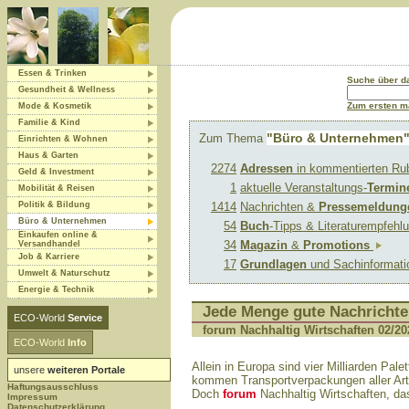
Essen & Trinken
Suche über 
Gesundheit & Wellness
Zum ersten ma
Mode & Kosmetik
Familie & Kind
"Büro & Unternehmen
Zum Thema
Einrichten & Wohnen
Haus & Garten
2274
Adressen
in kommentierten Ru
Geld & Investment
1
aktuelle Veranstaltungs-
Termin
Mobilität & Reisen
Politik & Bildung
1414
Nachrichten &
Pressemeldung
Büro & Unternehmen
54
Buch
-Tipps & Literaturempfeh
Einkaufen online &
34
Magazin
&
Promotions
Versandhandel
Job & Karriere
17
Grundlagen
und Sachinformat
Umwelt & Naturschutz
Energie & Technik
Jede Menge gute Nachricht
ECO-World
Service
forum Nachhaltig Wirtschaften 02/2
ECO-World
Info
Allein in Europa sind vier Milliarden Pal
unsere
weiteren Portale
kommen Transportverpackungen aller Art, 
Haftungsausschluss
Doch
forum
Nachhaltig Wirtschaften, da
Impressum
Datenschutzerklärung