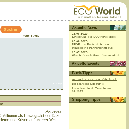
Aktuelle News
19.08.2025
neue Suche
Einstellung des ECO-Newsletters
08.08.2025
DFGE und EcoVadis bauen
strategische Partnerschaft aus
29.07.2025
Waschbär stellt Geschäftsbetrieb ein
Aktuelle Events
Buch-Tipps
Aufbruch in eine neue Arbeitswelt
Anzeige
Die Kraft des Mitgefühls
forum Nachhaltig Wirtschaften
03/2017
Shopping-Tipps
ik"
Aktuelles
00 Millionen als Einwegpaletten. Dazu
bleme und Krisen auf unserer Welt.