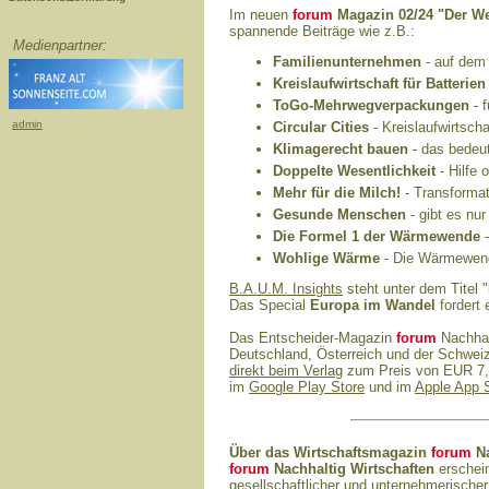
Im neuen
forum
Magazin 02/24 "Der W
spannende Beiträge wie z.B.:
Medienpartner:
Familienunternehmen
- auf dem 
Kreislaufwirtschaft für Batterien
ToGo-Mehrwegverpackungen
- 
admin
Circular Cities
- Kreislaufwirtsch
Klimagerecht bauen
- das bedeu
Doppelte Wesentlichkeit
- Hilfe 
Mehr für die Milch!
- Transforma
Gesunde Menschen
- gibt es nu
Die Formel 1 der Wärmewende
-
Wohlige Wärme
- Die Wärmewen
B.A.U.M. Insights
steht unter dem Titel "
Das Special
Europa im Wandel
fordert 
Das Entscheider-Magazin
forum
Nachhalt
Deutschland, Österreich und der Schweiz 
direkt beim Verlag
zum Preis von EUR 7,5
im
Google Play Store
und im
Apple App 
Über das Wirtschaftsmagazin
forum
Na
forum
Nachhaltig Wirtschaften
erschein
gesellschaftlicher und unternehmerischer