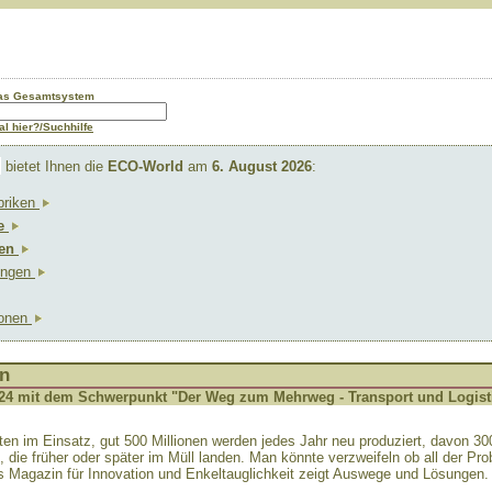
das Gesamtsystem
l hier?/Suchhilfe
"
bietet Ihnen die
ECO-World
am
6. August 2026
:
briken
e
en
lungen
ionen
en
024 mit dem Schwerpunkt "Der Weg zum Mehrweg - Transport und Logist
etten im Einsatz, gut 500 Millionen werden jedes Jahr neu produziert, davon 3
die früher oder später im Müll landen. Man könnte verzweifeln ob all der Pro
s Magazin für Innovation und Enkeltauglichkeit zeigt Auswege und Lösungen.