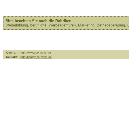
Bitte beachten Sie auch die Rubriken:
Weiterbildung, berufliche
,
Werbeagenturen
,
Marketing
,
Betriebsberatung
,
B
Quelle:
http://www.eco-world.de
Kontakt:
redaktion@eco-world.de