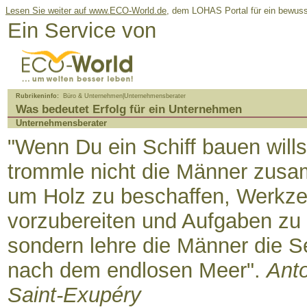
Lesen Sie weiter auf
www.ECO-World.de,
dem LOHAS Portal für ein bewusst
Ein Service von
Rubrikeninfo:
Büro & Unternehmen|Unternehmensberater
Was bedeutet Erfolg für ein Unternehmen
Unternehmensberater
"Wenn Du ein Schiff bauen wills
trommle nicht die Männer zus
um Holz zu beschaffen, Werkz
vorzubereiten und Aufgaben zu v
sondern lehre die Männer die 
nach dem endlosen Meer".
Ant
Saint-Exupéry