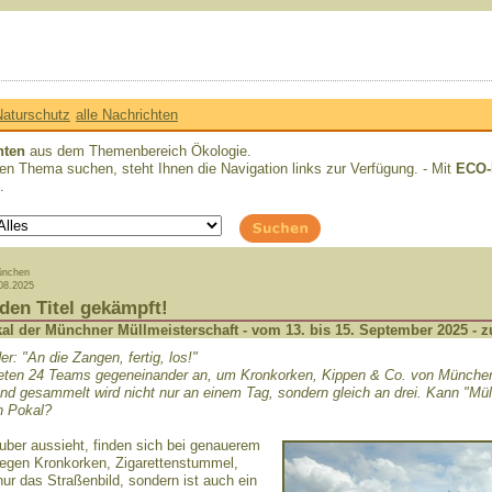
aturschutz
alle Nachrichten
hten
aus dem Themenbereich Ökologie.
 Thema suchen, steht Ihnen die Navigation links zur Verfügung. - Mit
ECO-
.
ünchen
08.2025
 den Titel gekämpft!
kal der Münchner Müllmeisterschaft - vom 13. bis 15. September 2025 - z
: "An die Zangen, fertig, los!"
treten 24 Teams gegeneinander an, um Kronkorken, Kippen & Co. von Münche
nd gesammelt wird nicht nur an einem Tag, sondern gleich an drei. Kann "Müll
n Pokal?
ber aussieht, finden sich bei genauerem
egen Kronkorken, Zigarettenstummel,
ur das Straßenbild, sondern ist auch ein