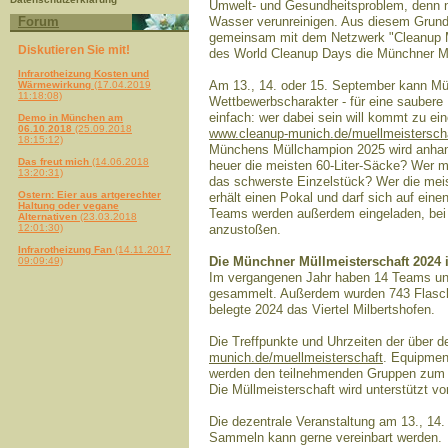
Umwelt- und Gesundheitsproblem, denn nu
Forum
Wasser verunreinigen. Aus diesem Grund o
gemeinsam mit dem Netzwerk "Cleanup Mu
Diskutieren Sie mit!
des World Cleanup Days die Münchner Mü
Infrarotheizung Kosten und
Am 13., 14. oder 15. September kann Mün
Wärmewirkung
(17.04.2019
11:18:08)
Wettbewerbscharakter - für eine sauber
einfach: wer dabei sein will kommt zu e
Demo in München am
06.10.2018
(25.09.2018
www.cleanup-munich.de/muellmeistersch
18:15:12)
Münchens Müllchampion 2025 wird anhand 
Das freut mich
(14.06.2018
heuer die meisten 60-Liter-Säcke? Wer 
13:20:31)
das schwerste Einzelstück? Wer die mei
Ostern: Eier aus artgerechter
erhält einen Pokal und darf sich auf einen
Haltung oder vegane
Teams werden außerdem eingeladen, bei 
Alternativen
(23.03.2018
12:01:30)
anzustoßen.
Infrarotheizung Fan
(14.11.2017
Die Münchner Müllmeisterschaft 2024 
09:09:49)
Im vergangenen Jahr haben 14 Teams und
gesammelt. Außerdem wurden 743 Flaschen
belegte 2024 das Viertel Milbertshofen.
Die Treffpunkte und Uhrzeiten der über d
munich.de/muellmeisterschaft
. Equipmen
werden den teilnehmenden Gruppen zum gr
Die Müllmeisterschaft wird unterstützt 
Die dezentrale Veranstaltung am 13., 14
Sammeln kann gerne vereinbart werden.