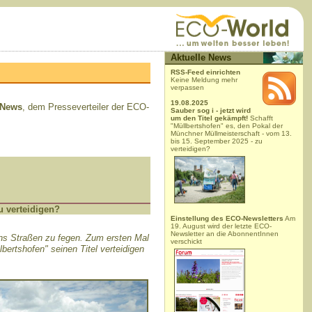
Aktuelle News
RSS-Feed einrichten
Keine Meldung mehr
verpassen
19.08.2025
News
, dem Presseverteiler der ECO-
Sauber sog i - jetzt wird
um den Titel gekämpft!
Schafft
"Müllbertshofen" es, den Pokal der
Münchner Müllmeisterschaft - vom 13.
bis 15. September 2025 - zu
verteidigen?
u verteidigen?
Einstellung des ECO-Newsletters
Am
19. August wird der letzte ECO-
Newsletter an die AbonnentInnen
ns Straßen zu fegen. Zum ersten Mal
verschickt
bertshofen" seinen Titel verteidigen