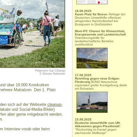
18.08.2025
Kaum Platz für Busse:
Abfrage der
Deutschen Umwelthilfe offenbart
dringenden Nachholbedarf bei
Busspuren in Großstädten
Moor-PV: Chance für Klimaschutz,
Energiewende und Landwirtschaft
Orientierungshilfe für
landwirtschaftliche Betriebe
veröffentlicht
Polarstern Isar Cleanup
© Simone Reitmeier
17.08.2025
Reichling gegen neue Erdgas-
Förderung
BUND Naturschutz
und über 19.000 Kronkorken
organisiert große Kundgebung direkt
am Bohrplatz.
mehrere Matratzen. Den 1. Platz
inden sich auf der Webseite
cleanup-
akate und Social-Media-Bilder)
fen aber gerne mitgebracht werden.
n.
15.08.2025
Deutsche Umwelthilfe zum UN-
Abkommen gegen Plastikmüll:
um Interview vorab oder beim
"Rückschlag im Kampf gegen
wachsende Müllberge"