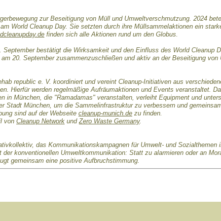
rgerbewegung zur Beseitigung von Müll und Umweltverschmutzung. 2024 beteil
 am World Cleanup Day. Sie setzten durch ihre Müllsammelaktionen ein stark
ldcleanupday.de
finden sich alle Aktionen rund um den Globus.
 September bestätigt die Wirksamkeit und den Einfluss des World Cleanup D
ich am 20. September zusammenzuschließen und aktiv an der Beseitigung vo
hab republic e. V. koordiniert und vereint Cleanup-Initiativen aus verschied
en. Hierfür werden regelmäßige Aufräumaktionen und Events veranstaltet. Das
nen in München, die "Ramadamas" veranstalten, verleiht Equipment und unters
der Stadt München, um die Sammelinfrastruktur zu verbessern und gemeinsam
ung sind auf der Webseite
cleanup-munich.de
zu finden.
il von
Cleanup Network
und
Zero Waste Germany
.
ativkollektiv, das Kommunikationskampagnen für Umwelt- und Sozialthemen 
it der konventionellen Umweltkommunikation: Statt zu alarmieren oder an Moral
zeugt gemeinsam eine positive Aufbruchstimmung.