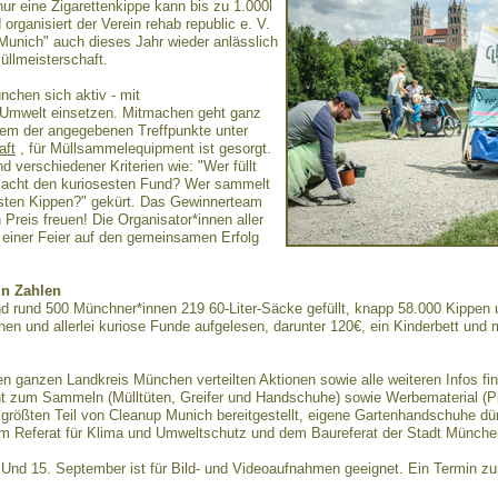
r eine Zigarettenkippe kann bis zu 1.000l
rganisiert der Verein rehab republic e. V.
nich" auch dieses Jahr wieder anlässlich
llmeisterschaft.
chen sich aktiv - mit
e Umwelt einsetzen. Mitmachen geht ganz
inem der angegebenen Treffpunkte unter
aft
, für Müllsammelequipment ist gesorgt.
verschiedener Kriterien wie: "Wer füllt
macht den kuriosesten Fund? Wer sammelt
sten Kippen?" gekürt. Das Gewinnerteam
 Preis freuen! Die Organisator*innen aller
einer Feier auf den gemeinsamen Erfolg
in Zahlen
 rund 500 Münchner*innen 219 60-Liter-Säcke gefüllt, knapp 58.000 Kippen 
 und allerlei kuriose Funde aufgelesen, darunter 120€, ein Kinderbett und 
en ganzen Landkreis München verteilten Aktionen sowie alle weiteren Infos f
t zum Sammeln (Mülltüten, Greifer und Handschuhe) sowie Werbematerial (Pl
ößten Teil von Cleanup Munich bereitgestellt, eigene Gartenhandschuhe dür
vom Referat für Klima und Umweltschutz und dem Baureferat der Stadt Münche
. Und 15. September ist für Bild- und Videoaufnahmen geeignet. Ein Termin z