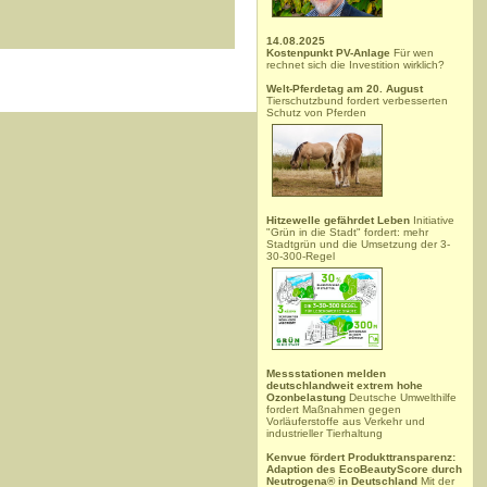
14.08.2025
Kostenpunkt PV-Anlage
Für wen
rechnet sich die Investition wirklich?
Welt-Pferdetag am 20. August
Tierschutzbund fordert verbesserten
Schutz von Pferden
Hitzewelle gefährdet Leben
Initiative
"Grün in die Stadt" fordert: mehr
Stadtgrün und die Umsetzung der 3-
30-300-Regel
Messstationen melden
deutschlandweit extrem hohe
Ozonbelastung
Deutsche Umwelthilfe
fordert Maßnahmen gegen
Vorläuferstoffe aus Verkehr und
industrieller Tierhaltung
Kenvue fördert Produkttransparenz:
Adaption des EcoBeautyScore durch
Neutrogena® in Deutschland
Mit der