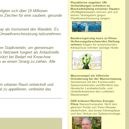
Plastikkrise ungelöst: UN-
Verhandlungen scheitern an
Blockadehaltung einzelner Staaten
igten sich über 19 Millionen
UN-Mitgliedstaaten können sich auf
es Zeichen für eine saubere, gesunde
keinen Vertragstext gegen
Plastikverschmutzung einigen
ay als Instrument des Wandels. Es
n Umweltverschmutzung teilzunehmen.
Bundesregierung muss zu Klima-
Verfassungsbeschwerden Stellung
nehmen
Klagen für ausreichenden
enen Stadtvierteln, um gemeinsam
Klimaschutz nehmen wichtige Hürde
 Netzwerk fungiert als Anlaufstelle
tützt bei Bedarf mit Know-how.
 an einem Strang zu ziehen. Alle
Wasserampel als hilfreiche
Orientierung bei der Wassernutzung
Gemeinsam mit den Kommunalen
im urbanen Raum entwickelt und
Spitzenverbänden veröffentlicht das
Hessische Landwirtschafts- und
 zu appellieren, verbreitet das
Umweltministerium den Leitfaden
Wasserampel
ÖDP kritisiert Reiches Energie-
Pläne
Naturschutzpartei: Nicht den
gleichen Fehler von Peter Altmaier
wiederholen, das kostet Arbeitsplätze
und den Verlust von Spitztechnologie.