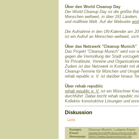
Über den World Cleanup Day
Der World Cleanup Day ist die größte Bü
Menschen weltweit, in über 191 Ländern,
und müllfreie Welt. Auf der Webseite
wor
Die Aufnahme in den UN-Kalender am 20.
ist ein Aufruf an Menschen weltweit, s
Über das Netzwerk "Cleanup Munich"
Das Projekt "Cleanup Munich" wird von re
gegen die Vermüllung der Stadt vorzugeh
für Privatleute, Vereine und Organisatio
Zudem ist das Netzwerk in Kontakt mit 
Cleanup-Termine für München und Umgeb
rehab republic e. V. ist darüber hinaus Te
Über rehab republic
rehab republic e. V.
ist ein Münchner Kre
durchführt. Dabei bricht rehab republic m
Kollektiv konstruktive Lösungen und er
Diskussion
Login
Kontakt:
Cleanup Munich, Ludgera Ewers
Email:
meisterschaft@cleanupmunich.de
Homepage:
https://www.cleanupmunich.de