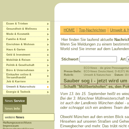
Essen & Trinken
|
|
Gesundheit & Wellness
HOME
Top-Nachrichten
Umwelt & N
Mode & Kosmetik
Hier finden Sie laufend aktuelle
Nachric
Familie & Kind
Wenn Sie Meldungen zu einem bestimmten
Einrichten & Wohnen
World sind Sie immer auf dem Laufenden
Haus & Garten
Geld & Investment
Stichwort
Art
Mobilität & Reisen
Politik & Gesellschaft
ECO-News - die grüne Presseagentur
Büro & Unternehmen
Presse-Stelle:
ECO-News Deutschland, D-81371 M
Einkaufen online &
Rubrik:
Umwelt & Naturschutz
Datum:
19.
Versandhandel
Sauber sog i - jetzt wird um
Job & Karriere
Schafft "Müllbertshofen" es, den Po
Umwelt & Naturschutz
Energie & Technik
Vom 13. bis 15. September heißt es wieder
Bei der 3. Münchner Müllmeisterschaft 
News
Service
ist auch der Landkreis München dabei - u
oder schnappt sich ein anderes Team de
News
Info
Obwohl München auf den ersten Blick sau
weitere
News
Hinsehen auf unseren Straßen und Gehw
Haftungsausschluss
Einwegbecher und mehr. Das trübt nicht n
Impressum
Datenschutzerklärung