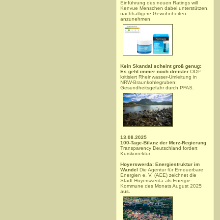
Einführung des neuen Ratings will
Kenvue Menschen dabei unterstützen,
nachhaltigere Gewohnheiten
anzunehmen
Kein Skandal scheint groß genug:
Es geht immer noch dreister
ÖDP
kritisiert Rheinwasser-Umleitung in
NRW-Braunkohlegruben:
Gesundheitsgefahr durch PFAS.
13.08.2025
100-Tage-Bilanz der Merz-Regierung
Transparency Deutschland fordert
Kurskorrektur
Hoyerswerda: Energiestruktur im
Wandel
Die Agentur für Erneuerbare
Energien e. V. (AEE) zeichnet die
Stadt Hoyerswerda als Energie-
Kommune des Monats August 2025
aus.