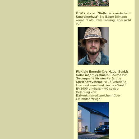
ÖDP kritisiert "Rolle rückwärts beim
Umweltschutz"
Bio-Bauer Billmann
warnt: "Entbürokratisierung, aber nicht
so!"
Flexible Energie fürs Haus: SunLit
Solar macht erstmals E-Autos zur
Stromquelle für steckerfertige
Speichersysteme
Neue Vehicle-to-
Load-to-Home-Funktion des SunLit
EV3600 ermöglicht AC-seitige
Beladung von
Balkonkraftwerkspeichern über
Elektrofahrzeuge