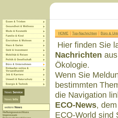
Essen & Trinken
Gesundheit & Wellness
Mode & Kosmetik
|
|
HOME
Top-Nachrichten
Büro & Un
Familie & Kind
Einrichten & Wohnen
Hier finden Sie l
Haus & Garten
Geld & Investment
Nachrichten
aus
Mobilität & Reisen
Politik & Gesellschaft
Ökologie.
Büro & Unternehmen
Einkaufen online &
Versandhandel
Wenn Sie Meldun
Job & Karriere
Umwelt & Naturschutz
bestimmten Them
Energie & Technik
die Navigation li
News
Service
News
Info
ECO-News
, dem
weitere
News
ECO-World sind 
Haftungsausschluss
Impressum
Datenschutzerklärung