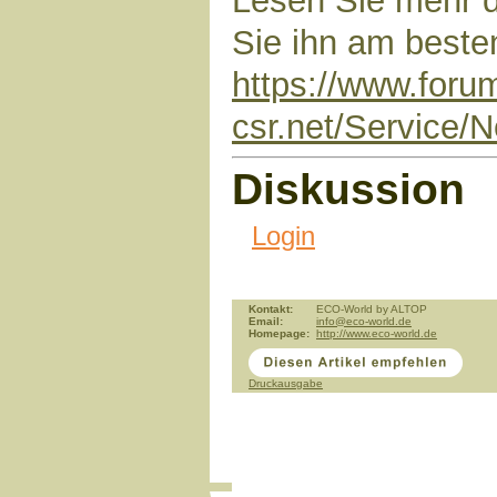
Lesen Sie mehr 
Sie ihn am besten
https://www.foru
csr.net/Service/N
Diskussion
Login
Kontakt:
ECO-World by ALTOP
Email:
info@eco-world.de
Homepage:
http://www.eco-world.de
Druckausgabe