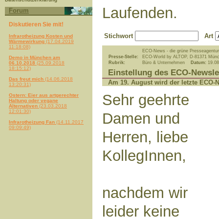
Laufenden.
Forum
Diskutieren Sie mit!
Stichwort
Art
Infrarotheizung Kosten und
Wärmewirkung
(17.04.2019
11:18:08)
ECO-News - die grüne Presseagentur
Presse-Stelle:
ECO-World by ALTOP, D-81371 Mün
Demo in München am
06.10.2018
(25.09.2018
Rubrik:
Büro & Unternehmen
Datum:
19.08
18:15:12)
Einstellung des ECO-Newsle
Das freut mich
(14.06.2018
Am 19. August wird der letzte ECO-N
13:20:31)
Sehr geehrte
Ostern: Eier aus artgerechter
Haltung oder vegane
Alternativen
(23.03.2018
12:01:30)
Damen und
Infrarotheizung Fan
(14.11.2017
09:09:49)
Herren, liebe
KollegInnen,
nachdem wir
leider keine