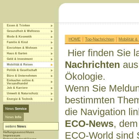
Essen & Trinken
Gesundheit & Wellness
Mode & Kosmetik
|
|
HOME
Top-Nachrichten
Mobilität &
Familie & Kind
Einrichten & Wohnen
Hier finden Sie l
Haus & Garten
Geld & Investment
Nachrichten
aus
Mobilität & Reisen
Politik & Gesellschaft
Ökologie.
Büro & Unternehmen
Einkaufen online &
Versandhandel
Wenn Sie Meldun
Job & Karriere
Umwelt & Naturschutz
bestimmten Them
Energie & Technik
die Navigation li
News
Service
News
Info
ECO-News
, dem
weitere
News
ECO-World sind 
Haftungsausschluss
Impressum
Datenschutzerklärung