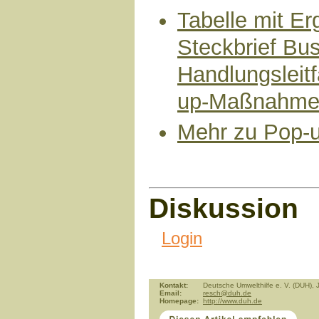
Tabelle mit Er
Steckbrief Bu
Handlungsleit
up-Maßnahme
Mehr zu Pop-u
Diskussion
Login
Kontakt:
Deutsche Umwelthilfe e. V. (DUH),
Email:
resch@duh.de
Homepage:
http://www.duh.de