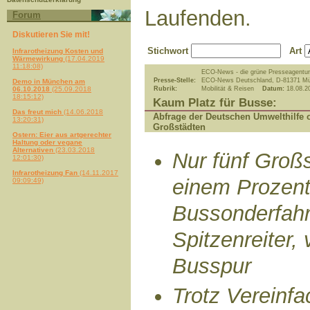
Laufenden.
Forum
Diskutieren Sie mit!
Stichwort
Art
Infrarotheizung Kosten und
Wärmewirkung
(17.04.2019
11:18:08)
ECO-News - die grüne Presseagentur
Presse-Stelle:
ECO-News Deutschland, D-81371 M
Demo in München am
06.10.2018
(25.09.2018
Rubrik:
Mobilität & Reisen
Datum:
18.08.2
18:15:12)
Kaum Platz für Busse:
Das freut mich
(14.06.2018
Abfrage der Deutschen Umwelthilfe 
13:20:31)
Großstädten
Ostern: Eier aus artgerechter
Haltung oder vegane
Alternativen
(23.03.2018
Nur fünf Großs
12:01:30)
Infrarotheizung Fan
(14.11.2017
einem Prozent
09:09:49)
Bussonderfahrs
Spitzenreiter,
Busspur
Trotz Vereinf