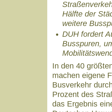
Straßenverkeh
Hälfte der Städ
weitere Bussp
DUH fordert A
Busspuren, um
Mobilitätswen
In den 40 größte
machen eigene F
Busverkehr durchs
Prozent des Stra
das Ergebnis ein