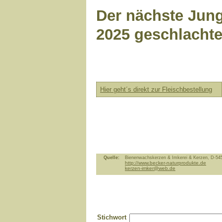
Der nächste Jung
2025 geschlachte
Hier geht´s direkt zur Fleischbestellung
Quelle:
Bienenwachskerzen & Imkerei & Kerzen, D-54
http://www.becker-naturprodukte.de
kerzen-imker@web.de
Stichwort