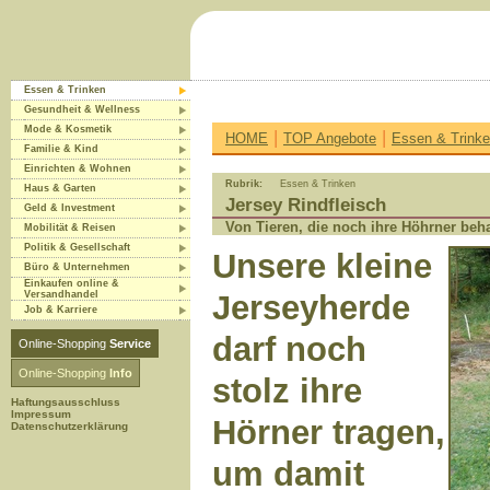
Essen & Trinken
Gesundheit & Wellness
Mode & Kosmetik
|
|
HOME
TOP Angebote
Essen & Trink
Familie & Kind
Einrichten & Wohnen
Rubrik:
Essen & Trinken
Haus & Garten
Jersey Rindfleisch
Geld & Investment
Von Tieren, die noch ihre Höhrner beha
Mobilität & Reisen
Politik & Gesellschaft
Unsere kleine
Büro & Unternehmen
Einkaufen online &
Versandhandel
Jerseyherde
Job & Karriere
darf noch
Online-Shopping
Service
Online-Shopping
Info
stolz ihre
Haftungsausschluss
Impressum
Hörner tragen,
Datenschutzerklärung
um damit