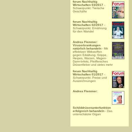
forum Nachhaltig
Wirtschaften 03/2017
-
Schwerpunkt: Tierische
Geschäfte
forum Nachhaltig
Wirtschaften 02/2017
-
Schwerpunkt: Ernährung
für den Wandel
Andrea Flemmer:
Viruserkrankungen
natürlich behandeln
- Mit
effektiven Wirkstoffen
gegen Erkältung, Grippe,
Herpes, Warzen, Magen-
Darm-Infekt, Pfeiffersches
Drüsenfieber und vieles mehr
forum Nachhaltig
Wirtschaften 01/2017
-
Schwerpunkt: Preise und
Auszeichnungen
Andrea Flemmer:
Schilddrüsenunterfunktion
erfolgreich behandeln
- Das
unterschätzte Organ