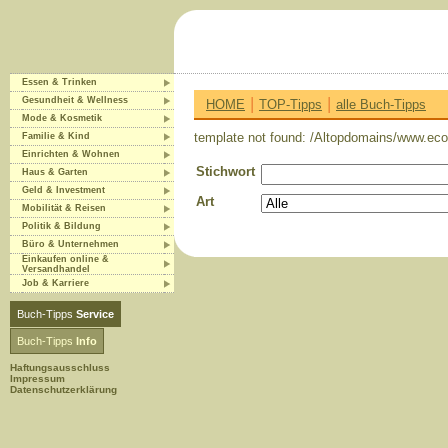
Essen & Trinken
|
|
Gesundheit & Wellness
HOME
TOP-Tipps
alle Buch-Tipps
Mode & Kosmetik
template not found: /Altopdomains/www.eco-
Familie & Kind
Einrichten & Wohnen
Stichwort
Haus & Garten
Geld & Investment
Art
Mobilität & Reisen
Politik & Bildung
Büro & Unternehmen
Einkaufen online &
Versandhandel
Job & Karriere
Buch-Tipps
Service
Buch-Tipps
Info
Haftungsausschluss
Impressum
Datenschutzerklärung