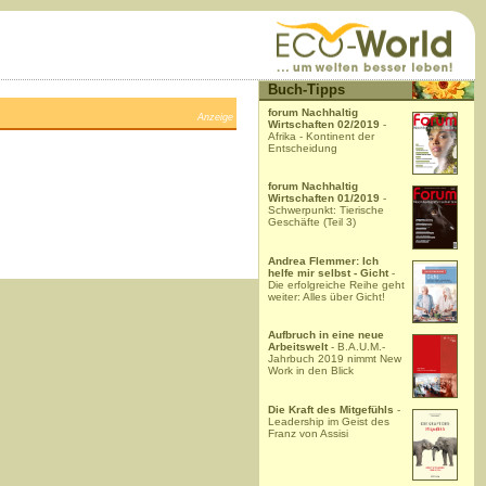
Buch-Tipps
forum Nachhaltig
Anzeige
Wirtschaften 02/2019
-
Afrika - Kontinent der
Entscheidung
forum Nachhaltig
Wirtschaften 01/2019
-
Schwerpunkt: Tierische
Geschäfte (Teil 3)
Andrea Flemmer: Ich
helfe mir selbst - Gicht
-
Die erfolgreiche Reihe geht
weiter: Alles über Gicht!
Aufbruch in eine neue
Arbeitswelt
- B.A.U.M.-
Jahrbuch 2019 nimmt New
Work in den Blick
Die Kraft des Mitgefühls
-
Leadership im Geist des
Franz von Assisi