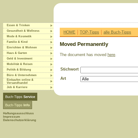
Essen & Trinken
|
|
Gesundheit & Wellness
HOME
TOP-Tipps
alle Buch-Tipps
Mode & Kosmetik
Familie & Kind
Moved Permanently
Einrichten & Wohnen
Haus & Garten
The document has moved
here
.
Geld & Investment
Mobilität & Reisen
Stichwort
Politik & Bildung
Büro & Unternehmen
Art
Einkaufen online &
Versandhandel
Job & Karriere
Buch-Tipps
Service
Buch-Tipps
Info
Haftungsausschluss
Impressum
Datenschutzerklärung