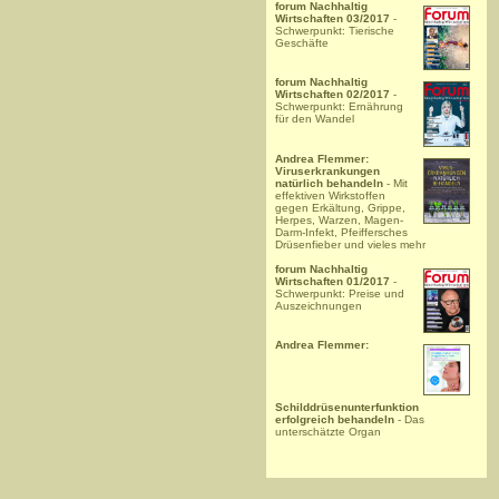
forum Nachhaltig
Wirtschaften 03/2017
-
Schwerpunkt: Tierische
Geschäfte
forum Nachhaltig
Wirtschaften 02/2017
-
Schwerpunkt: Ernährung
für den Wandel
Andrea Flemmer:
Viruserkrankungen
natürlich behandeln
- Mit
effektiven Wirkstoffen
gegen Erkältung, Grippe,
Herpes, Warzen, Magen-
Darm-Infekt, Pfeiffersches
Drüsenfieber und vieles mehr
forum Nachhaltig
Wirtschaften 01/2017
-
Schwerpunkt: Preise und
Auszeichnungen
Andrea Flemmer:
Schilddrüsenunterfunktion
erfolgreich behandeln
- Das
unterschätzte Organ