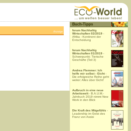
Buch-Tipps
forum Nachhaltig
Anzeige
Wirtschaften 02/2019
-
Afrika - Kontinent der
Entscheidung
forum Nachhaltig
Wirtschaften 01/2019
-
Schwerpunkt: Tierische
Geschäfte (Teil 3)
Andrea Flemmer: Ich
helfe mir selbst - Gicht
-
Die erfolgreiche Reihe geht
weiter: Alles über Gicht!
Aufbruch in eine neue
Arbeitswelt
- B.A.U.M.-
Jahrbuch 2019 nimmt New
Work in den Blick
Die Kraft des Mitgefühls
-
Leadership im Geist des
Franz von Assisi