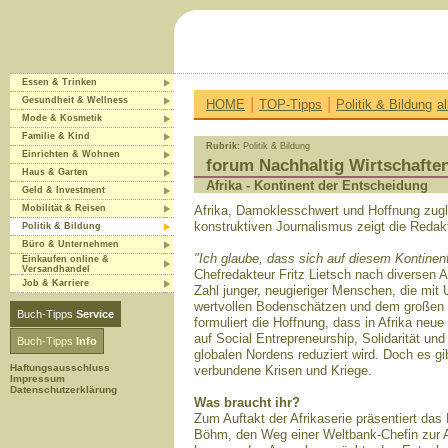
Essen & Trinken
|
|
Gesundheit & Wellness
HOME
TOP-Tipps
Politik & Bildung
a
Mode & Kosmetik
Familie & Kind
Rubrik:
Politik & Bildung
Einrichten & Wohnen
forum Nachhaltig Wirtschafte
Haus & Garten
Afrika - Kontinent der Entscheidung
Geld & Investment
Mobilität & Reisen
Afrika, Damoklesschwert und Hoffnung zugl
konstruktiven Journalismus zeigt die Redakt
Politik & Bildung
Büro & Unternehmen
"Ich glaube, dass sich auf diesem Kontinen
Einkaufen online &
Versandhandel
Chefredakteur Fritz Lietsch nach diversen Af
Job & Karriere
Zahl junger, neugieriger Menschen, die mit
wertvollen Bodenschätzen und dem großen Po
Buch-Tipps
Service
formuliert die Hoffnung, dass in Afrika neu
auf Social Entrepreneurship, Solidarität 
Buch-Tipps
Info
globalen Nordens reduziert wird. Doch es g
Haftungsausschluss
verbundene Krisen und Kriege.
Impressum
Datenschutzerklärung
Was braucht ihr?
Zum Auftakt der Afrikaserie präsentiert da
Böhm, den Weg einer Weltbank-Chefin zur Akt