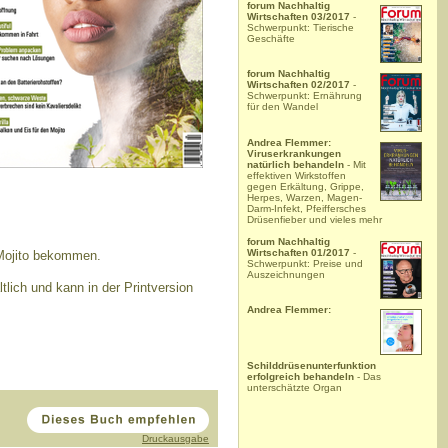
forum Nachhaltig
Wirtschaften 03/2017
-
Schwerpunkt: Tierische
Geschäfte
forum Nachhaltig
Wirtschaften 02/2017
-
Schwerpunkt: Ernährung
für den Wandel
Andrea Flemmer:
Viruserkrankungen
natürlich behandeln
- Mit
effektiven Wirkstoffen
gegen Erkältung, Grippe,
Herpes, Warzen, Magen-
Darm-Infekt, Pfeiffersches
Drüsenfieber und vieles mehr
forum Nachhaltig
Wirtschaften 01/2017
-
 Mojito bekommen.
Schwerpunkt: Preise und
Auszeichnungen
tlich und kann in der Printversion
Andrea Flemmer:
Schilddrüsenunterfunktion
erfolgreich behandeln
- Das
unterschätzte Organ
Druckausgabe