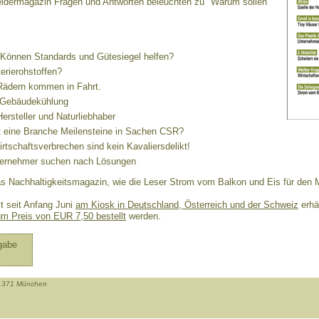
ermagazin Fragen und Antworten beleuchten zu "Warum sollen
Können Standards und Gütesiegel helfen?
erierohstoffen?
Rädern kommen in Fahrt.
 Gebäudekühlung
Hersteller und Naturliebhaber
 eine Branche Meilensteine in Sachen CSR?
rtschaftsverbrechen sind kein Kavaliersdelikt!
ernehmer suchen nach Lösungen
as Nachhaltigkeitsmagazin, wie die Leser Strom vom Balkon und Eis für den
t seit Anfang Juni
am Kiosk in Deutschland, Österreich und der Schweiz
erhäl
um Preis von EUR 7,50 bestellt
werden.
gabe
-81371 München