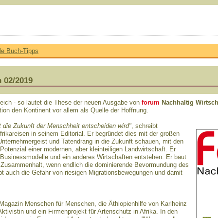
lle Buch-Tipps
n 02/2019
eich - so lautet die These der neuen Ausgabe von
forum
Nachhaltig Wirtsch
ion den Kontinent vor allem als Quelle der Hoffnung.
t die Zukunft der Menschheit entscheiden wird"
, schreibt
rikareisen in seinem Editorial. Er begründet dies mit der großen
 Unternehmergeist und Tatendrang in die Zukunft schauen, mit den
tenzial einer modernen, aber kleinteiligen Landwirtschaft. Er
e Businessmodelle und ein anderes Wirtschaften entstehen. Er baut
und Zusammenhalt, wenn endlich die dominierende Bevormundung des
ibt auch die Gefahr von riesigen Migrationsbewegungen und damit
s Magazin Menschen für Menschen, die Äthiopienhilfe von Karlheinz
ivistin und ein Firmenprojekt für Artenschutz in Afrika. In den