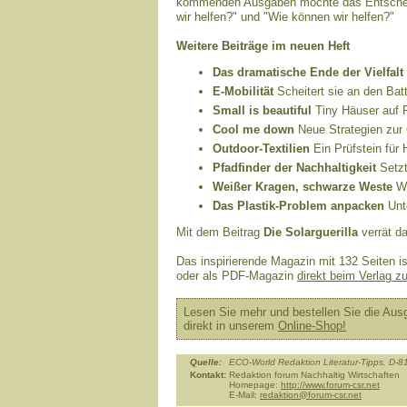
kommenden Ausgaben möchte das Entscheid
wir helfen?" und "Wie können wir helfen?"
Weitere Beiträge im neuen Heft
Das dramatische Ende der Vielfalt
E-Mobilität
Scheitert sie an den Batt
Small is beautiful
Tiny Häuser auf 
Cool me down
Neue Strategien zur
Outdoor-Textilien
Ein Prüfstein für 
Pfadfinder der Nachhaltigkeit
Setzt
Weißer Kragen, schwarze Weste
Wi
Das Plastik-Problem anpacken
Unt
Mit dem Beitrag
Die Solarguerilla
verrät d
Das inspirierende Magazin mit 132 Seiten is
oder als PDF-Magazin
direkt beim Verlag z
Lesen Sie mehr und bestellen Sie die Aus
direkt in unserem
Online-Shop!
Quelle:
ECO-World Redaktion Literatur-Tipps, D
Kontakt:
Redaktion forum Nachhaltig Wirtschaften
Homepage:
http://www.forum-csr.net
E-Mail:
redaktion@forum-csr.net