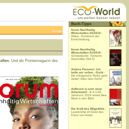
Buch-Tipps
forum Nachhaltig
Anzeige
Wirtschaften 02/2019
-
Afrika - Kontinent der
Entscheidung
forum Nachhaltig
Wirtschaften 01/2019
-
Schwerpunkt: Tierische
Geschäfte (Teil 3)
aften
. Und als Pioniermagazin des
Andrea Flemmer: Ich
helfe mir selbst - Gicht
-
Die erfolgreiche Reihe geht
weiter: Alles über Gicht!
Aufbruch in eine neue
Arbeitswelt
- B.A.U.M.-
Jahrbuch 2019 nimmt New
Work in den Blick
Die Kraft des Mitgefühls
-
Leadership im Geist des
Franz von Assisi