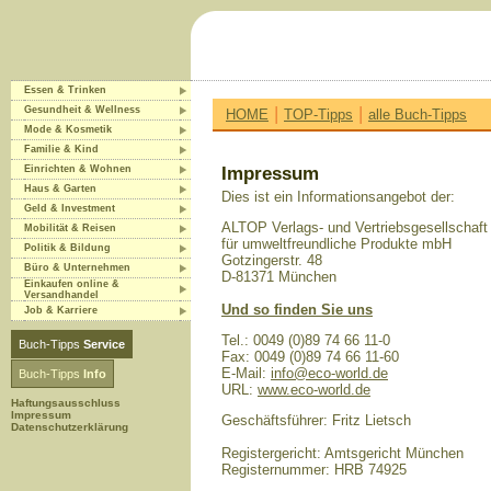
Essen & Trinken
|
|
Gesundheit & Wellness
HOME
TOP-Tipps
alle Buch-Tipps
Mode & Kosmetik
Familie & Kind
Einrichten & Wohnen
Impressum
Haus & Garten
Dies ist ein Informationsangebot der:
Geld & Investment
ALTOP Verlags- und Vertriebsgesellschaft
Mobilität & Reisen
für umweltfreundliche Produkte mbH
Politik & Bildung
Gotzingerstr. 48
Büro & Unternehmen
D-81371 München
Einkaufen online &
Versandhandel
Und so finden Sie uns
Job & Karriere
Tel.: 0049 (0)89 74 66 11-0
Buch-Tipps
Service
Fax: 0049 (0)89 74 66 11-60
E-Mail:
info@eco-world.de
Buch-Tipps
Info
URL:
www.eco-world.de
Haftungsausschluss
Impressum
Geschäftsführer: Fritz Lietsch
Datenschutzerklärung
Registergericht: Amtsgericht München
Registernummer: HRB 74925