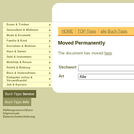
Essen & Trinken
|
|
Gesundheit & Wellness
HOME
TOP-Tipps
alle Buch-Tipps
Mode & Kosmetik
Familie & Kind
Moved Permanently
Einrichten & Wohnen
Haus & Garten
The document has moved
here
.
Geld & Investment
Mobilität & Reisen
Stichwort
Politik & Bildung
Büro & Unternehmen
Art
Einkaufen online &
Versandhandel
Job & Karriere
Buch-Tipps
Service
Buch-Tipps
Info
Haftungsausschluss
Impressum
Datenschutzerklärung