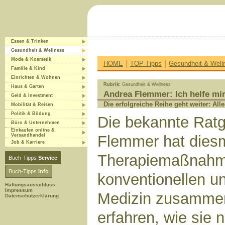
Essen & Trinken
Gesundheit & Wellness
Mode & Kosmetik
|
|
HOME
TOP-Tipps
Gesundheit & Well
Familie & Kind
Einrichten & Wohnen
Rubrik:
Gesundheit & Wellness
Haus & Garten
Andrea Flemmer: Ich helfe mir
Geld & Investment
Die erfolgreiche Reihe geht weiter: All
Mobilität & Reisen
Politik & Bildung
Die bekannte Ratg
Büro & Unternehmen
Einkaufen online &
Versandhandel
Flemmer hat diesm
Job & Karriere
Therapiemaßnahm
Buch-Tipps
Service
Buch-Tipps
Info
konventionellen un
Haftungsausschluss
Impressum
Medizin zusammen
Datenschutzerklärung
erfahren, wie sie 