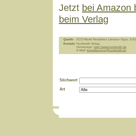
Jetzt
bei Amazon b
beim Verlag
Quelle:
ECO-World Redaktion Literatur-Tipps, D
Kontakt:
Humboldt Verlag
Homepage:
http://www.humboldt.de
E-Mail:
bestellservice@humboldt.de
Stichwort
Art