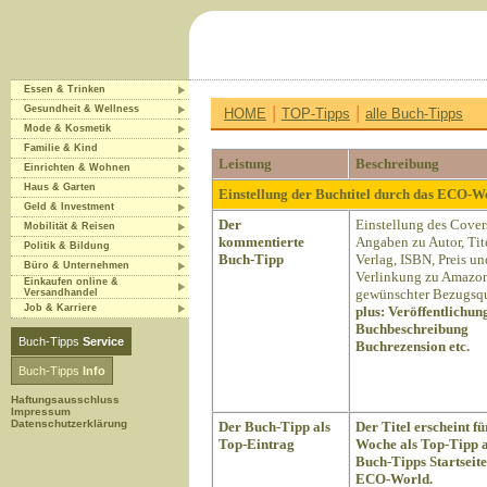
Essen & Trinken
|
|
Gesundheit & Wellness
HOME
TOP-Tipps
alle Buch-Tipps
Mode & Kosmetik
Familie & Kind
Leistung
Beschreibung
Einrichten & Wohnen
Haus & Garten
Einstellung der Buchtitel durch das ECO-
Geld & Investment
Der
Einstellung des Cover
Mobilität & Reisen
kommentierte
Angaben zu Autor, Tite
Politik & Bildung
Buch-Tipp
Verlag, ISBN, Preis un
Büro & Unternehmen
Verlinkung zu Amazon
Einkaufen online &
gewünschter Bezugsqu
Versandhandel
Job & Karriere
plus:
Veröffentlichun
Buchbeschreibung
Buch-Tipps
Service
Buchrezension etc.
Buch-Tipps
Info
Haftungsausschluss
Impressum
Datenschutzerklärung
Der Buch-Tipp als
Der Titel erscheint fü
Top-Eintrag
Woche als Top-Tipp a
Buch-Tipps Startseite
ECO-World.