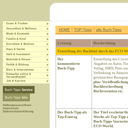
Essen & Trinken
|
|
Gesundheit & Wellness
HOME
TOP-Tipps
alle Buch-Tipps
Mode & Kosmetik
Familie & Kind
Leistung
Beschreibung
Einrichten & Wohnen
Haus & Garten
Einstellung der Buchtitel durch das ECO-
Geld & Investment
Der
Einstellung des Cover
Mobilität & Reisen
kommentierte
Angaben zu Autor, Tite
Politik & Bildung
Buch-Tipp
Verlag, ISBN, Preis un
Büro & Unternehmen
Verlinkung zu Amazon
Einkaufen online &
gewünschter Bezugsqu
Versandhandel
Job & Karriere
plus:
Veröffentlichun
Buchbeschreibung
Buch-Tipps
Service
Buchrezension etc.
Buch-Tipps
Info
Haftungsausschluss
Impressum
Datenschutzerklärung
Der Buch-Tipp als
Der Titel erscheint fü
Top-Eintrag
Woche als Top-Tipp a
Buch-Tipps Startseite
ECO-World.