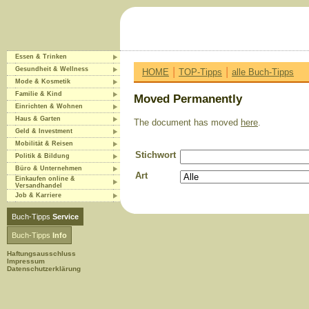
Essen & Trinken
|
|
Gesundheit & Wellness
HOME
TOP-Tipps
alle Buch-Tipps
Mode & Kosmetik
Familie & Kind
Moved Permanently
Einrichten & Wohnen
Haus & Garten
The document has moved
here
.
Geld & Investment
Mobilität & Reisen
Stichwort
Politik & Bildung
Büro & Unternehmen
Art
Einkaufen online &
Versandhandel
Job & Karriere
Buch-Tipps
Service
Buch-Tipps
Info
Haftungsausschluss
Impressum
Datenschutzerklärung