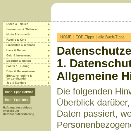
Essen & Trinken
Gesundheit & Wellness
Mode & Kosmetik
|
|
HOME
TOP-Tipps
alle Buch-Tipps
Familie & Kind
Einrichten & Wohnen
Datenschutze
Haus & Garten
Geld & Investment
1. Datenschut
Mobilität & Reisen
Politik & Bildung
Allgemeine H
Büro & Unternehmen
Einkaufen online &
Versandhandel
Job & Karriere
Die folgenden Hin
Buch-Tipps
Service
Überblick darüber
Buch-Tipps
Info
Haftungsausschluss
Daten passiert, w
Impressum
Datenschutzerklärung
Personenbezogene 