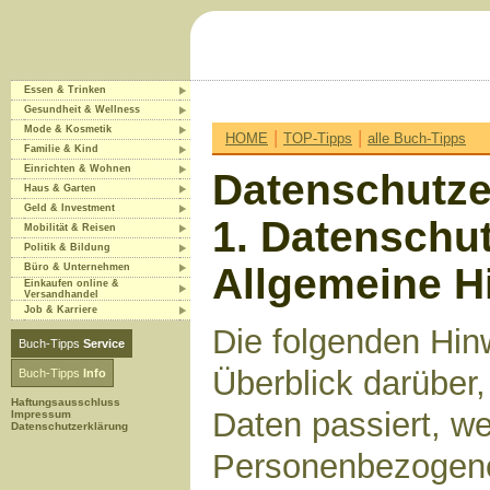
Essen & Trinken
Gesundheit & Wellness
Mode & Kosmetik
|
|
HOME
TOP-Tipps
alle Buch-Tipps
Familie & Kind
Einrichten & Wohnen
Datenschutze
Haus & Garten
Geld & Investment
1. Datenschut
Mobilität & Reisen
Politik & Bildung
Allgemeine H
Büro & Unternehmen
Einkaufen online &
Versandhandel
Job & Karriere
Die folgenden Hin
Buch-Tipps
Service
Überblick darüber
Buch-Tipps
Info
Haftungsausschluss
Daten passiert, w
Impressum
Datenschutzerklärung
Personenbezogene 