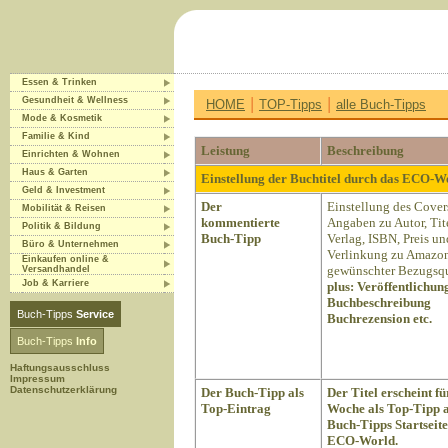
Essen & Trinken
|
|
Gesundheit & Wellness
HOME
TOP-Tipps
alle Buch-Tipps
Mode & Kosmetik
Familie & Kind
Leistung
Beschreibung
Einrichten & Wohnen
Haus & Garten
Einstellung der Buchtitel durch das ECO-
Geld & Investment
Der
Einstellung des Cover
Mobilität & Reisen
kommentierte
Angaben zu Autor, Tite
Politik & Bildung
Buch-Tipp
Verlag, ISBN, Preis un
Büro & Unternehmen
Verlinkung zu Amazon
Einkaufen online &
gewünschter Bezugsqu
Versandhandel
Job & Karriere
plus:
Veröffentlichun
Buchbeschreibung
Buch-Tipps
Service
Buchrezension etc.
Buch-Tipps
Info
Haftungsausschluss
Impressum
Datenschutzerklärung
Der Buch-Tipp als
Der Titel erscheint fü
Top-Eintrag
Woche als Top-Tipp a
Buch-Tipps Startseite
ECO-World.