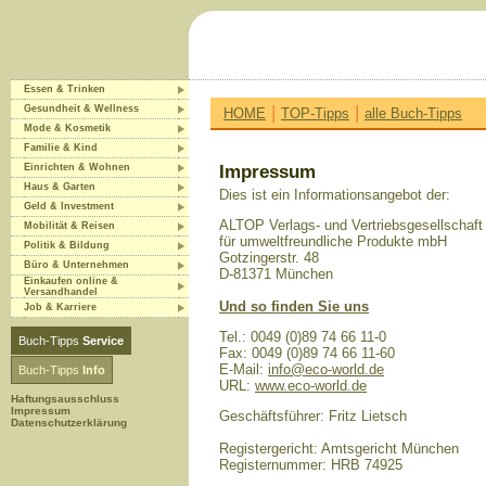
Essen & Trinken
|
|
Gesundheit & Wellness
HOME
TOP-Tipps
alle Buch-Tipps
Mode & Kosmetik
Familie & Kind
Einrichten & Wohnen
Impressum
Haus & Garten
Dies ist ein Informationsangebot der:
Geld & Investment
ALTOP Verlags- und Vertriebsgesellschaft
Mobilität & Reisen
für umweltfreundliche Produkte mbH
Politik & Bildung
Gotzingerstr. 48
Büro & Unternehmen
D-81371 München
Einkaufen online &
Versandhandel
Und so finden Sie uns
Job & Karriere
Tel.: 0049 (0)89 74 66 11-0
Buch-Tipps
Service
Fax: 0049 (0)89 74 66 11-60
E-Mail:
info@eco-world.de
Buch-Tipps
Info
URL:
www.eco-world.de
Haftungsausschluss
Impressum
Geschäftsführer: Fritz Lietsch
Datenschutzerklärung
Registergericht: Amtsgericht München
Registernummer: HRB 74925