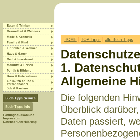
Essen & Trinken
Gesundheit & Wellness
Mode & Kosmetik
|
|
HOME
TOP-Tipps
alle Buch-Tipps
Familie & Kind
Einrichten & Wohnen
Datenschutze
Haus & Garten
Geld & Investment
1. Datenschut
Mobilität & Reisen
Politik & Bildung
Allgemeine H
Büro & Unternehmen
Einkaufen online &
Versandhandel
Job & Karriere
Die folgenden Hin
Buch-Tipps
Service
Überblick darüber
Buch-Tipps
Info
Haftungsausschluss
Daten passiert, w
Impressum
Datenschutzerklärung
Personenbezogene 