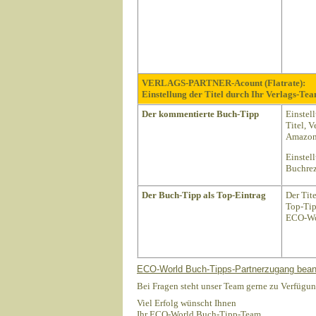
VERLAGS-PARTNER-Acount (Flatrate):
Einstellung der Titel durch Ihr Verlags-Tea
Der kommentierte Buch-Tipp
Einstel
Titel, 
Amazon 
Einstel
Buchrez
Der Buch-Tipp als Top-Eintrag
Der Tit
Top-Tip
ECO-Wo
ECO-World Buch-Tipps-Partnerzugang bean
Bei Fragen steht unser Team gerne zu Verfügun
Viel Erfolg wünscht Ihnen
Ihr ECO-World Buch-Tipp-Team