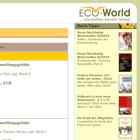
Buch-Tipps
forum Nachhaltig
Anzeige
Wirtschaften 02/2019
-
Afrika - Kontinent der
Entscheidung
eis
forum Nachhaltig
Wirtschaften 01/2019
-
Schwerpunkt: Tierische
nstellungsgebühr
Geschäfte (Teil 3)
,
):
o Titel
zzgl. MwSt.
Andrea Flemmer: Ich
helfe mir selbst - Gicht
-
Die erfolgreiche Reihe geht
,- EUR
weiter: Alles über Gicht!
Aufbruch in eine neue
Arbeitswelt
- B.A.U.M.-
Jahrbuch 2019 nimmt New
Work in den Blick
Die Kraft des Mitgefühls
-
Leadership im Geist des
nstellungsgebühr
Franz von Assisi
ro Titel pro Woche, zzgl. MwSt.):