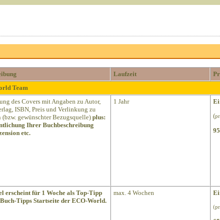
eibung
Laufzeit
Pr
World Team
lung des Covers mit Angaben zu Autor,
1 Jahr
Ei
Verlag, ISBN, Preis und Verlinkung zu
(
(bzw. gewünschter Bezugsquelle)
plus:
pr
ntlichung Ihrer Buchbeschreibung
95
ension etc.
el erscheint für 1 Woche als Top-Tipp
max. 4 Wochen
Ei
 Buch-Tipps Startseite der ECO-World.
(p