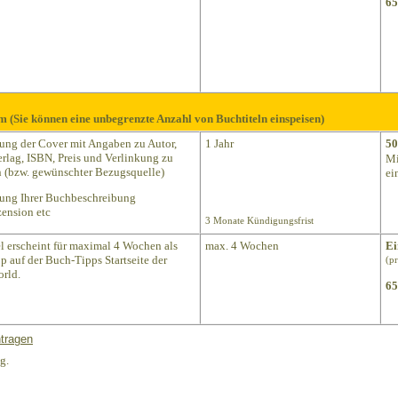
65
m (Sie können eine unbegrenzte Anzahl von Buchtiteln einspeisen)
lung der Cover mit Angaben zu Autor,
1 Jahr
50
Verlag, ISBN, Preis und Verlinkung zu
Mi
(bzw. gewünschter Bezugsquelle)
ei
lung Ihrer Buchbeschreibung
ension etc
3 Monate Kündigungsfrist
el erscheint für maximal 4 Wochen als
max. 4 Wochen
Ei
p auf der Buch-Tipps Startseite der
(p
rld.
65
tragen
g.