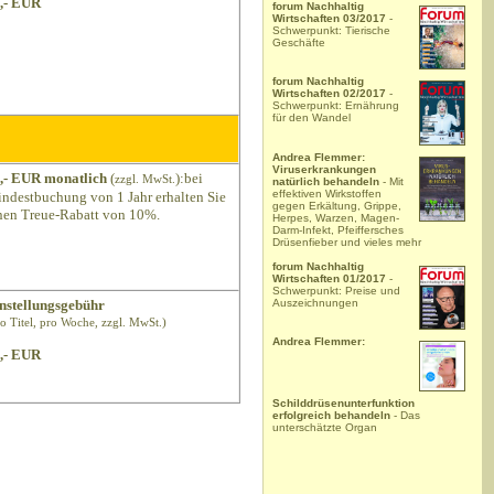
,- EUR
forum Nachhaltig
Wirtschaften 03/2017
-
Schwerpunkt: Tierische
Geschäfte
forum Nachhaltig
Wirtschaften 02/2017
-
Schwerpunkt: Ernährung
für den Wandel
Andrea Flemmer:
Viruserkrankungen
,- EUR monatlich
(
):bei
zzgl. MwSt.
natürlich behandeln
- Mit
effektiven Wirkstoffen
ndestbuchung von 1 Jahr erhalten Sie
gegen Erkältung, Grippe,
nen Treue-Rabatt von 10%.
Herpes, Warzen, Magen-
Darm-Infekt, Pfeiffersches
Drüsenfieber und vieles mehr
forum Nachhaltig
Wirtschaften 01/2017
-
Schwerpunkt: Preise und
Auszeichnungen
nstellungsgebühr
ro Titel, pro Woche, zzgl. MwSt.)
Andrea Flemmer:
,- EUR
Schilddrüsenunterfunktion
erfolgreich behandeln
- Das
unterschätzte Organ