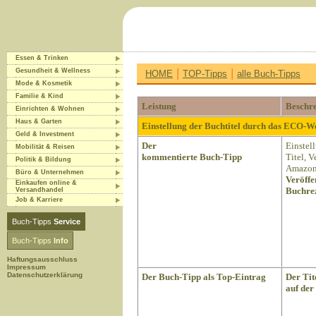
Essen & Trinken
|
|
Gesundheit & Wellness
HOME
TOP-Tipps
alle Buch-Tipps
Mode & Kosmetik
Familie & Kind
Leistung
Beschr
Einrichten & Wohnen
Haus & Garten
Einstellung der Buchtitel durch das ECO-
Geld & Investment
Der
Einstel
Mobilität & Reisen
kommentierte Buch-Tipp
Titel, 
Politik & Bildung
Amazon 
Büro & Unternehmen
Veröffe
Einkaufen online &
Buchrez
Versandhandel
Job & Karriere
Buch-Tipps
Service
Buch-Tipps
Info
Haftungsausschluss
Impressum
Datenschutzerklärung
Der Buch-Tipp als Top-Eintrag
Der Tit
auf der