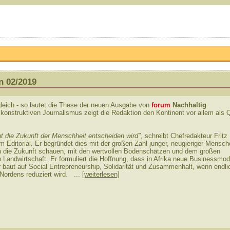
n 02/2019
leich - so lautet die These der neuen Ausgabe von
forum
Nachhaltig
konstruktiven Journalismus zeigt die Redaktion den Kontinent vor allem als 
nt die Zukunft der Menschheit entscheiden wird"
, schreibt Chefredakteur Fritz
m Editorial. Er begründet dies mit der großen Zahl junger, neugieriger Mensch
in die Zukunft schauen, mit den wertvollen Bodenschätzen und dem großen
n Landwirtschaft. Er formuliert die Hoffnung, dass in Afrika neue Businessmod
 baut auf Social Entrepreneurship, Solidarität und Zusammenhalt, wenn endli
ordens reduziert wird. ...
[weiterlesen]