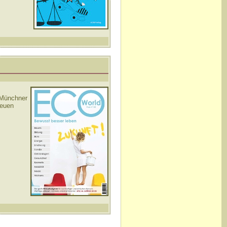
 Münchner
neuen