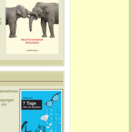
r
d
unternehmen
regungen
 mit