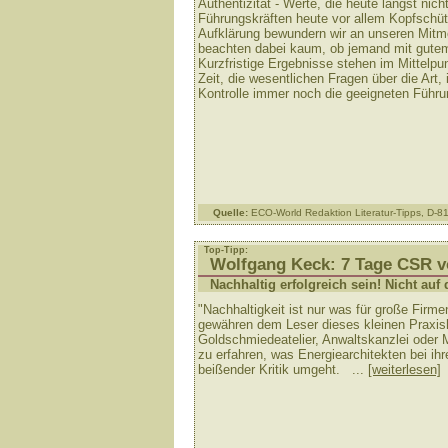
Authentizität - Werte, die heute längst nich
Führungskräften heute vor allem Kopfschüttel
Aufklärung bewundern wir an unseren Mitme
beachten dabei kaum, ob jemand mit gutem 
Kurzfristige Ergebnisse stehen im Mittelpun
Zeit, die wesentlichen Fragen über die Art
Kontrolle immer noch die geeigneten Führ
Quelle:
ECO-World Redaktion Literatur-Tipps, D-
Top-Tipp:
Wolfgang Keck: 7 Tage CSR v
Nachhaltig erfolgreich sein! Nicht au
"Nachhaltigkeit ist nur was für große Firme
gewähren dem Leser dieses kleinen Praxis
Goldschmiedeatelier, Anwaltskanzlei oder 
zu erfahren, was Energiearchitekten bei ih
beißender Kritik umgeht. ...
[weiterlesen]