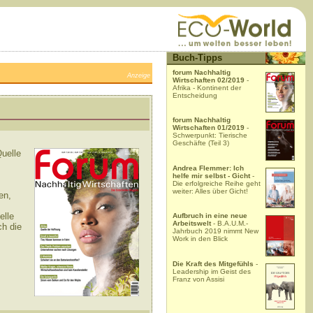
Buch-Tipps
forum Nachhaltig
Anzeige
Wirtschaften 02/2019
-
Afrika - Kontinent der
Entscheidung
forum Nachhaltig
Wirtschaften 01/2019
-
Schwerpunkt: Tierische
Geschäfte (Teil 3)
Quelle
Andrea Flemmer: Ich
helfe mir selbst - Gicht
-
Die erfolgreiche Reihe geht
weiter: Alles über Gicht!
en,
elle
Aufbruch in eine neue
Arbeitswelt
- B.A.U.M.-
ch die
Jahrbuch 2019 nimmt New
Work in den Blick
Die Kraft des Mitgefühls
-
Leadership im Geist des
Franz von Assisi