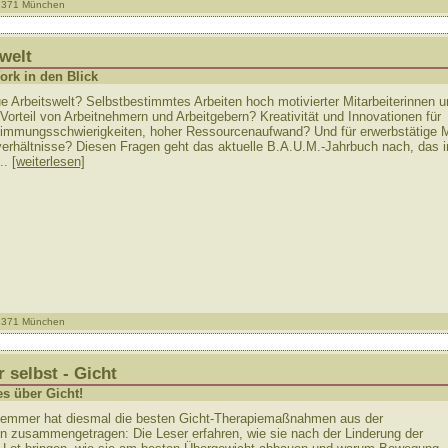
81371 München
welt
rk in den Blick
e Arbeitswelt? Selbstbestimmtes Arbeiten hoch motivierter Mitarbeiterinnen 
m Vorteil von Arbeitnehmern und Arbeitgebern? Kreativität und Innovationen für
stimmungsschwierigkeiten, hoher Ressourcenaufwand? Und für erwerbstätige
sverhältnisse? Diesen Fragen geht das aktuelle B.A.U.M.-Jahrbuch nach, das 
..
[weiterlesen]
81371 München
 selbst - Gicht
es über Gicht!
Flemmer hat diesmal die besten Gicht-Therapiemaßnahmen aus der
zin zusammengetragen: Die Leser erfahren, wie sie nach der Linderung der