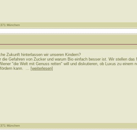
81371 München
che Zukunft hinterlassen wir unseren Kindern?
 die Gefahren von Zucker und warum Bio einfach besser ist. Wir stellen das
Wiener "die Welt mit Genuss retten" will und diskutieren, ob Luxus zu einem 
fördern kann. ...
[weiterlesen]
81371 München