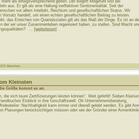
t mehr als erfolgsversprechend gelten. Der Begriff Mitgefühl löst bei
n aus. Er gilt als eine Haltung ineffektiver Sentimentalität. Seit der
nschen vor allem Intellekt, Reichtum und gesellschaftlichen Status. Wir
Vorsatz handelt, um einen echten gesellschaftlichen Beitrag zu leisten.
kt, das Erreichen von Quartalszielen gilt als das Maß der Dinge. Es ist an de
, in der wir unser Zusammenleben organisiert haben, zu stellen. Sind Macht un
ungsqualitäten? ...
[weiterlesen]
81371 München
om Kleinsten
f die Größe kommt es an.
n, die sich teure Zertifizierungen leisten können". Weit gefehlt! Sieben Klein
handbuches Einblick in ihre Geschäftswelt. Ob Unternehmensberatung,
Modeatelier: Nachhaltigkeit kann immer und überall gelebt werden. Es gibt An
ren Planungen berücksichtigen müssen oder wie der Gründer einer Armenklinik