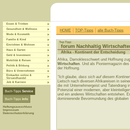
Essen & Trinken
|
|
Gesundheit & Wellness
HOME
TOP-Tipps
alle Buch-Tipps
Mode & Kosmetik
Familie & Kind
Top-Tipp:
Einrichten & Wohnen
forum Nachhaltig Wirtschafte
Haus & Garten
Afrika - Kontinent der Entscheidung
Geld & Investment
Afrika, Damoklesschwert und Hoffnung zug
Mobilität & Reisen
Wirtschaften
. Und als Pioniermagazin des 
Politik & Bildung
der Hoffnung.
Büro & Unternehmen
Einkaufen online &
"Ich glaube, dass sich auf diesem Kontine
Versandhandel
Lietsch nach diversen Afrikareisen in seine
Job & Karriere
die mit Unternehmergeist und Tatendrang 
Potenzial einer modernen, aber kleinteilige
Buch-Tipps
Service
und ein anderes Wirtschaften entstehen. Er
dominierende Bevormundung des globalen N
Buch-Tipps
Info
Haftungsausschluss
Impressum
Datenschutzerklärung