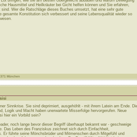
s Lot bringen, wie sie am besten Übergewicht abbauen und warum Bewegung
elche Hausmittel und Heilkräuter bei Gicht helfen können und Sie erfahren,
 sind. Wer die Ratschläge dieses Buches umsetzt, hat eine sehr gute
e gesamte Konstitution sich verbessert und seine Lebensqualität wieder so
ewesen.
81371 München
sisi
ner Sinnkrise. Sie sind deprimiert, ausgehöhlt - mit ihrem Latein am Ende. Di
and, Logik und Macht haben unerwartete Misserfolge hervorgerufen. Neue
 hier ein Vorbild sein?
eader, noch lange bevor dieser Begriff überhaupt bekannt war - geschweige
tte. Das Leben des Franziskus zeichnet sich durch Einfachheit,
s. Er führte seine Mönchsbrüder und Mitmenschen durch Mitgefühl und