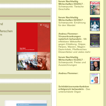
forum Nachhaltig
Wirtschaften 03/2017
-
Schwerpunkt: Tierische
Geschäfte
forum Nachhaltig
Wirtschaften 02/2017
-
Schwerpunkt: Ernährung
und
für den Wandel
 Menschen
Andrea Flemmer:
im
Viruserkrankungen
natürlich behandeln
- Mit
effektiven Wirkstoffen
gegen Erkältung, Grippe,
Herpes, Warzen, Magen-
Darm-Infekt, Pfeiffersches
Drüsenfieber und vieles mehr
forum Nachhaltig
Wirtschaften 01/2017
-
Schwerpunkt: Preise und
Auszeichnungen
Andrea Flemmer:
Schilddrüsenunterfunktion
erfolgreich behandeln
- Das
unterschätzte Organ