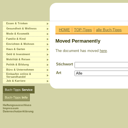
Essen & Trinken
|
|
Gesundheit & Wellness
HOME
TOP-Tipps
alle Buch-Tipps
Mode & Kosmetik
Familie & Kind
Moved Permanently
Einrichten & Wohnen
Haus & Garten
The document has moved
here
.
Geld & Investment
Mobilität & Reisen
Stichwort
Politik & Bildung
Büro & Unternehmen
Art
Einkaufen online &
Versandhandel
Job & Karriere
Buch-Tipps
Service
Buch-Tipps
Info
Haftungsausschluss
Impressum
Datenschutzerklärung