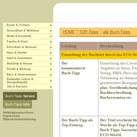
Essen & Trinken
|
|
Gesundheit & Wellness
HOME
TOP-Tipps
alle Buch-Tipps
Mode & Kosmetik
Familie & Kind
Leistung
Beschreibung
Einrichten & Wohnen
Haus & Garten
Einstellung der Buchtitel durch das ECO-
Geld & Investment
Der
Einstellung des Cover
Mobilität & Reisen
kommentierte
Angaben zu Autor, Tite
Politik & Bildung
Buch-Tipp
Verlag, ISBN, Preis un
Büro & Unternehmen
Verlinkung zu Amazon
Einkaufen online &
gewünschter Bezugsqu
Versandhandel
Job & Karriere
plus:
Veröffentlichun
Buchbeschreibung
Buch-Tipps
Service
Buchrezension etc.
Buch-Tipps
Info
Haftungsausschluss
Impressum
Datenschutzerklärung
Der Buch-Tipp als
Der Titel erscheint fü
Top-Eintrag
Woche als Top-Tipp a
Buch-Tipps Startseite
ECO-World.