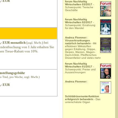
,- EUR
forum Nachhaltig
Wirtschaften 03/2017
-
Schwerpunkt: Tierische
Geschäfte
forum Nachhaltig
Wirtschaften 02/2017
-
Schwerpunkt: Ernährung
für den Wandel
Andrea Flemmer:
Viruserkrankungen
,- EUR monatlich
(
):bei
zzgl. MwSt.
natürlich behandeln
- Mit
effektiven Wirkstoffen
ndestbuchung von 1 Jahr erhalten Sie
gegen Erkältung, Grippe,
nen Treue-Rabatt von 10%.
Herpes, Warzen, Magen-
Darm-Infekt, Pfeiffersches
Drüsenfieber und vieles mehr
forum Nachhaltig
Wirtschaften 01/2017
-
Schwerpunkt: Preise und
Auszeichnungen
nstellungsgebühr
ro Titel, pro Woche, zzgl. MwSt.)
Andrea Flemmer:
,- EUR
Schilddrüsenunterfunktion
erfolgreich behandeln
- Das
unterschätzte Organ