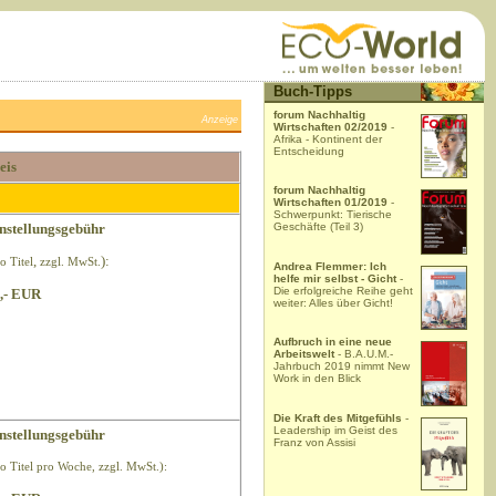
Buch-Tipps
forum Nachhaltig
Anzeige
Wirtschaften 02/2019
-
Afrika - Kontinent der
Entscheidung
eis
forum Nachhaltig
Wirtschaften 01/2019
-
Schwerpunkt: Tierische
nstellungsgebühr
Geschäfte (Teil 3)
,
):
o Titel
zzgl. MwSt.
Andrea Flemmer: Ich
helfe mir selbst - Gicht
-
Die erfolgreiche Reihe geht
,- EUR
weiter: Alles über Gicht!
Aufbruch in eine neue
Arbeitswelt
- B.A.U.M.-
Jahrbuch 2019 nimmt New
Work in den Blick
Die Kraft des Mitgefühls
-
Leadership im Geist des
nstellungsgebühr
Franz von Assisi
ro Titel pro Woche, zzgl. MwSt.):