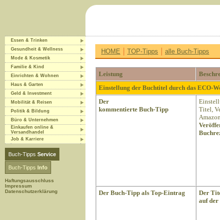
Essen & Trinken
|
|
Gesundheit & Wellness
HOME
TOP-Tipps
alle Buch-Tipps
Mode & Kosmetik
Familie & Kind
Leistung
Beschr
Einrichten & Wohnen
Haus & Garten
Einstellung der Buchtitel durch das ECO-
Geld & Investment
Der
Einstel
Mobilität & Reisen
kommentierte Buch-Tipp
Titel, 
Politik & Bildung
Amazon 
Büro & Unternehmen
Veröffe
Einkaufen online &
Buchrez
Versandhandel
Job & Karriere
Buch-Tipps
Service
Buch-Tipps
Info
Haftungsausschluss
Impressum
Datenschutzerklärung
Der Buch-Tipp als Top-Eintrag
Der Tit
auf der