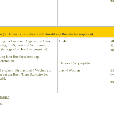
65
m (Sie können eine unbegrenzte Anzahl von Buchtiteln einspeisen)
lung der Cover mit Angaben zu Autor,
1 Jahr
50
Verlag, ISBN, Preis und Verlinkung zu
Mi
(bzw. gewünschter Bezugsquelle)
ei
lung Ihrer Buchbeschreibung
ension etc
3 Monate Kündigungsfrist
el erscheint für maximal 4 Wochen als
max. 4 Wochen
Ei
p auf der Buch-Tipps Startseite der
(p
rld.
65
tragen
g.