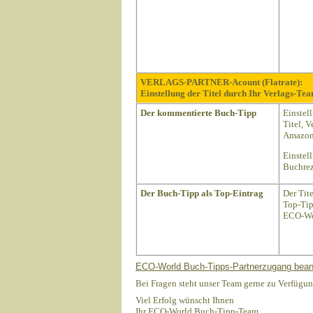
VERLAGS-PARTNER-Acount (Flatrate):
Einstellung der Titel durch Ihr Verlags-Tea
Der kommentierte Buch-Tipp
Einstel
Titel, 
Amazon 
Einstel
Buchrez
Der Buch-Tipp als Top-Eintrag
Der Tit
Top-Tip
ECO-Wo
ECO-World Buch-Tipps-Partnerzugang bean
Bei Fragen steht unser Team gerne zu Verfügun
Viel Erfolg wünscht Ihnen
Ihr ECO-World Buch-Tipp-Team