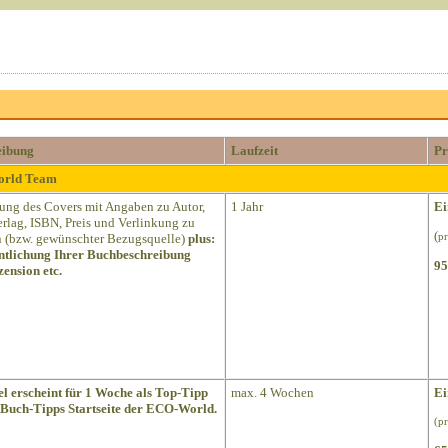
eibung
Laufzeit
Pr
World Team
lung des Covers mit Angaben zu Autor,
1 Jahr
Ei
Verlag, ISBN, Preis und Verlinkung zu
(
(bzw. gewünschter Bezugsquelle)
plus:
pr
ntlichung Ihrer Buchbeschreibung
95
ension etc.
el erscheint für 1 Woche als Top-Tipp
max. 4 Wochen
Ei
 Buch-Tipps Startseite der ECO-World.
(p