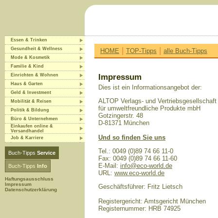
Essen & Trinken
|
|
Gesundheit & Wellness
HOME
TOP-Tipps
alle Buch-Tipps
Mode & Kosmetik
Familie & Kind
Einrichten & Wohnen
Impressum
Haus & Garten
Dies ist ein Informationsangebot der:
Geld & Investment
ALTOP Verlags- und Vertriebsgesellschaft
Mobilität & Reisen
für umweltfreundliche Produkte mbH
Politik & Bildung
Gotzingerstr. 48
Büro & Unternehmen
D-81371 München
Einkaufen online &
Versandhandel
Und so finden Sie uns
Job & Karriere
Tel.: 0049 (0)89 74 66 11-0
Buch-Tipps
Service
Fax: 0049 (0)89 74 66 11-60
E-Mail:
info@eco-world.de
Buch-Tipps
Info
URL:
www.eco-world.de
Haftungsausschluss
Impressum
Geschäftsführer: Fritz Lietsch
Datenschutzerklärung
Registergericht: Amtsgericht München
Registernummer: HRB 74925