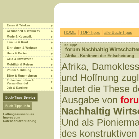
Essen & Trinken
|
|
Gesundheit & Wellness
HOME
TOP-Tipps
alle Buch-Tipps
Mode & Kosmetik
Familie & Kind
Top-Tipp:
Einrichten & Wohnen
forum Nachhaltig Wirtschafte
Haus & Garten
Afrika - Kontinent der Entscheidung
Geld & Investment
Afrika, Damokles
Mobilität & Reisen
Politik & Bildung
und Hoffnung zugl
Büro & Unternehmen
Einkaufen online &
Versandhandel
lautet die These 
Job & Karriere
Ausgabe von
for
Buch-Tipps
Service
Buch-Tipps
Info
Nachhaltig Wirts
Haftungsausschluss
Impressum
Und als Pionierm
Datenschutzerklärung
des konstruktiven