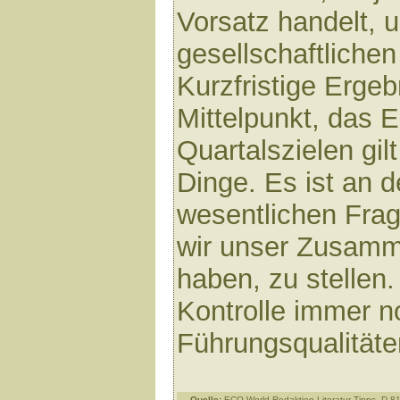
Vorsatz handelt, 
gesellschaftlichen
Kurzfristige Erge
Mittelpunkt, das 
Quartalszielen gil
Dinge. Es ist an de
wesentlichen Frage
wir unser Zusamm
haben, zu stellen
Kontrolle immer n
Führungsqualität
Quelle:
ECO-World Redaktion Literatur-Tipps, D-