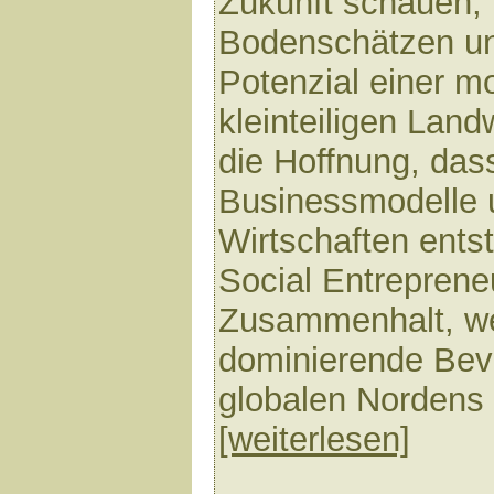
Zukunft schauen, 
Bodenschätzen u
Potenzial einer m
kleinteiligen Landw
die Hoffnung, dass
Businessmodelle 
Wirtschaften ents
Social Entrepreneu
Zusammenhalt, we
dominierende Be
globalen Nordens r
[weiterlesen]