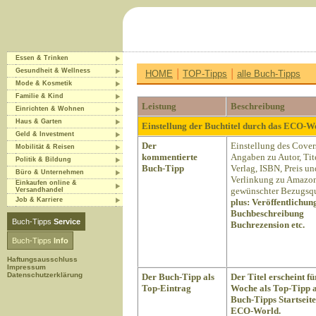
Essen & Trinken
|
|
Gesundheit & Wellness
HOME
TOP-Tipps
alle Buch-Tipps
Mode & Kosmetik
Familie & Kind
Leistung
Beschreibung
Einrichten & Wohnen
Haus & Garten
Einstellung der Buchtitel durch das ECO-
Geld & Investment
Der
Einstellung des Cover
Mobilität & Reisen
kommentierte
Angaben zu Autor, Tite
Politik & Bildung
Buch-Tipp
Verlag, ISBN, Preis un
Büro & Unternehmen
Verlinkung zu Amazon
Einkaufen online &
gewünschter Bezugsqu
Versandhandel
Job & Karriere
plus:
Veröffentlichun
Buchbeschreibung
Buch-Tipps
Service
Buchrezension etc.
Buch-Tipps
Info
Haftungsausschluss
Impressum
Datenschutzerklärung
Der Buch-Tipp als
Der Titel erscheint fü
Top-Eintrag
Woche als Top-Tipp a
Buch-Tipps Startseite
ECO-World.