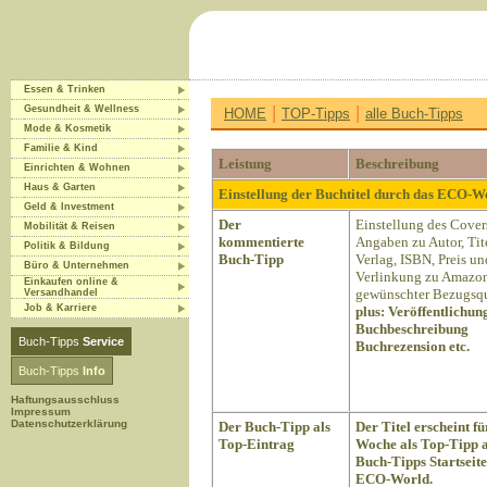
Essen & Trinken
|
|
Gesundheit & Wellness
HOME
TOP-Tipps
alle Buch-Tipps
Mode & Kosmetik
Familie & Kind
Leistung
Beschreibung
Einrichten & Wohnen
Haus & Garten
Einstellung der Buchtitel durch das ECO-
Geld & Investment
Der
Einstellung des Cover
Mobilität & Reisen
kommentierte
Angaben zu Autor, Tite
Politik & Bildung
Buch-Tipp
Verlag, ISBN, Preis un
Büro & Unternehmen
Verlinkung zu Amazon
Einkaufen online &
gewünschter Bezugsqu
Versandhandel
Job & Karriere
plus:
Veröffentlichun
Buchbeschreibung
Buch-Tipps
Service
Buchrezension etc.
Buch-Tipps
Info
Haftungsausschluss
Impressum
Datenschutzerklärung
Der Buch-Tipp als
Der Titel erscheint fü
Top-Eintrag
Woche als Top-Tipp a
Buch-Tipps Startseite
ECO-World.