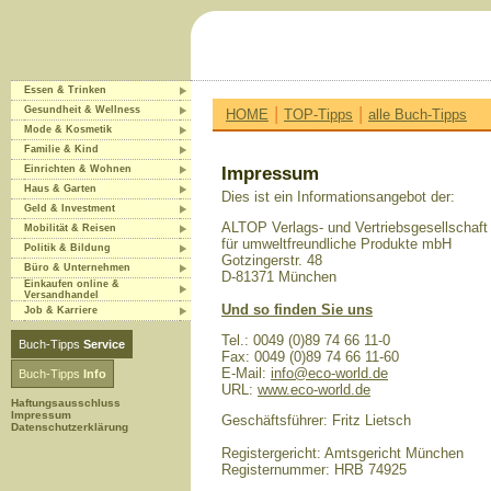
Essen & Trinken
|
|
Gesundheit & Wellness
HOME
TOP-Tipps
alle Buch-Tipps
Mode & Kosmetik
Familie & Kind
Einrichten & Wohnen
Impressum
Haus & Garten
Dies ist ein Informationsangebot der:
Geld & Investment
ALTOP Verlags- und Vertriebsgesellschaft
Mobilität & Reisen
für umweltfreundliche Produkte mbH
Politik & Bildung
Gotzingerstr. 48
Büro & Unternehmen
D-81371 München
Einkaufen online &
Versandhandel
Und so finden Sie uns
Job & Karriere
Tel.: 0049 (0)89 74 66 11-0
Buch-Tipps
Service
Fax: 0049 (0)89 74 66 11-60
E-Mail:
info@eco-world.de
Buch-Tipps
Info
URL:
www.eco-world.de
Haftungsausschluss
Impressum
Geschäftsführer: Fritz Lietsch
Datenschutzerklärung
Registergericht: Amtsgericht München
Registernummer: HRB 74925