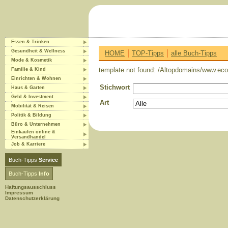
Essen & Trinken
|
|
Gesundheit & Wellness
HOME
TOP-Tipps
alle Buch-Tipps
Mode & Kosmetik
template not found: /Altopdomains/www.eco-
Familie & Kind
Einrichten & Wohnen
Stichwort
Haus & Garten
Geld & Investment
Art
Mobilität & Reisen
Politik & Bildung
Büro & Unternehmen
Einkaufen online &
Versandhandel
Job & Karriere
Buch-Tipps
Service
Buch-Tipps
Info
Haftungsausschluss
Impressum
Datenschutzerklärung