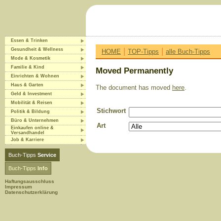
Essen & Trinken
|
|
Gesundheit & Wellness
HOME
TOP-Tipps
alle Buch-Tipps
Mode & Kosmetik
Familie & Kind
Moved Permanently
Einrichten & Wohnen
Haus & Garten
The document has moved
here
.
Geld & Investment
Mobilität & Reisen
Stichwort
Politik & Bildung
Büro & Unternehmen
Art
Einkaufen online &
Versandhandel
Job & Karriere
Buch-Tipps
Service
Buch-Tipps
Info
Haftungsausschluss
Impressum
Datenschutzerklärung