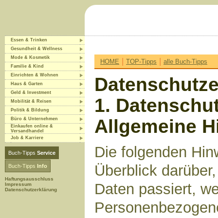
Essen & Trinken
Gesundheit & Wellness
Mode & Kosmetik
|
|
HOME
TOP-Tipps
alle Buch-Tipps
Familie & Kind
Einrichten & Wohnen
Datenschutze
Haus & Garten
Geld & Investment
1. Datenschut
Mobilität & Reisen
Politik & Bildung
Allgemeine H
Büro & Unternehmen
Einkaufen online &
Versandhandel
Job & Karriere
Die folgenden Hin
Buch-Tipps
Service
Überblick darüber
Buch-Tipps
Info
Haftungsausschluss
Daten passiert, w
Impressum
Datenschutzerklärung
Personenbezogene 