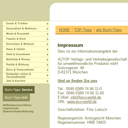
Essen & Trinken
|
|
Gesundheit & Wellness
HOME
TOP-Tipps
alle Buch-Tipps
Mode & Kosmetik
Familie & Kind
Einrichten & Wohnen
Impressum
Haus & Garten
Dies ist ein Informationsangebot der:
Geld & Investment
ALTOP Verlags- und Vertriebsgesellschaft
Mobilität & Reisen
für umweltfreundliche Produkte mbH
Politik & Bildung
Gotzingerstr. 48
Büro & Unternehmen
D-81371 München
Einkaufen online &
Versandhandel
Und so finden Sie uns
Job & Karriere
Tel.: 0049 (0)89 74 66 11-0
Buch-Tipps
Service
Fax: 0049 (0)89 74 66 11-60
E-Mail:
info@eco-world.de
Buch-Tipps
Info
URL:
www.eco-world.de
Haftungsausschluss
Impressum
Geschäftsführer: Fritz Lietsch
Datenschutzerklärung
Registergericht: Amtsgericht München
Registernummer: HRB 74925