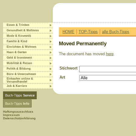
Essen & Trinken
|
|
Gesundheit & Wellness
HOME
TOP-Tipps
alle Buch-Tipps
Mode & Kosmetik
Familie & Kind
Moved Permanently
Einrichten & Wohnen
Haus & Garten
The document has moved
here
.
Geld & Investment
Mobilität & Reisen
Stichwort
Politik & Bildung
Büro & Unternehmen
Art
Einkaufen online &
Versandhandel
Job & Karriere
Buch-Tipps
Service
Buch-Tipps
Info
Haftungsausschluss
Impressum
Datenschutzerklärung