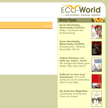
Buch-Tipps
forum Nachhaltig
Anzeige
Wirtschaften 02/2019
-
Afrika - Kontinent der
Entscheidung
forum Nachhaltig
Wirtschaften 01/2019
-
Schwerpunkt: Tierische
Geschäfte (Teil 3)
Andrea Flemmer: Ich
helfe mir selbst - Gicht
-
Die erfolgreiche Reihe geht
weiter: Alles über Gicht!
Aufbruch in eine neue
Arbeitswelt
- B.A.U.M.-
Jahrbuch 2019 nimmt New
Work in den Blick
Die Kraft des Mitgefühls
-
Leadership im Geist des
Franz von Assisi