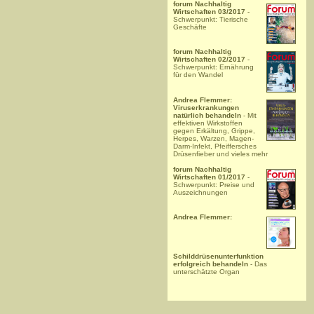
forum Nachhaltig
Wirtschaften 03/2017
-
Schwerpunkt: Tierische
Geschäfte
forum Nachhaltig
Wirtschaften 02/2017
-
Schwerpunkt: Ernährung
für den Wandel
Andrea Flemmer:
Viruserkrankungen
natürlich behandeln
- Mit
effektiven Wirkstoffen
gegen Erkältung, Grippe,
Herpes, Warzen, Magen-
Darm-Infekt, Pfeiffersches
Drüsenfieber und vieles mehr
forum Nachhaltig
Wirtschaften 01/2017
-
Schwerpunkt: Preise und
Auszeichnungen
Andrea Flemmer:
Schilddrüsenunterfunktion
erfolgreich behandeln
- Das
unterschätzte Organ