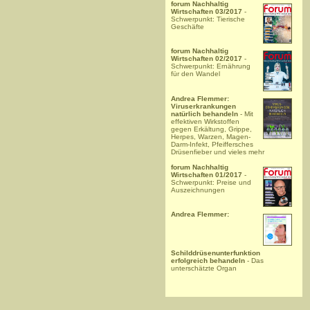
forum Nachhaltig
Wirtschaften 03/2017
-
Schwerpunkt: Tierische
Geschäfte
forum Nachhaltig
Wirtschaften 02/2017
-
Schwerpunkt: Ernährung
für den Wandel
Andrea Flemmer:
Viruserkrankungen
natürlich behandeln
- Mit
effektiven Wirkstoffen
gegen Erkältung, Grippe,
Herpes, Warzen, Magen-
Darm-Infekt, Pfeiffersches
Drüsenfieber und vieles mehr
forum Nachhaltig
Wirtschaften 01/2017
-
Schwerpunkt: Preise und
Auszeichnungen
Andrea Flemmer:
Schilddrüsenunterfunktion
erfolgreich behandeln
- Das
unterschätzte Organ