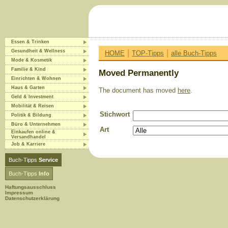
Essen & Trinken
|
|
Gesundheit & Wellness
HOME
TOP-Tipps
alle Buch-Tipps
Mode & Kosmetik
Familie & Kind
Moved Permanently
Einrichten & Wohnen
Haus & Garten
The document has moved
here
.
Geld & Investment
Mobilität & Reisen
Stichwort
Politik & Bildung
Büro & Unternehmen
Art
Einkaufen online &
Versandhandel
Job & Karriere
Buch-Tipps
Service
Buch-Tipps
Info
Haftungsausschluss
Impressum
Datenschutzerklärung