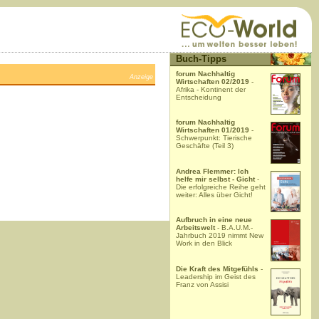
Buch-Tipps
forum Nachhaltig
Anzeige
Wirtschaften 02/2019
-
Afrika - Kontinent der
Entscheidung
forum Nachhaltig
Wirtschaften 01/2019
-
Schwerpunkt: Tierische
Geschäfte (Teil 3)
Andrea Flemmer: Ich
helfe mir selbst - Gicht
-
Die erfolgreiche Reihe geht
weiter: Alles über Gicht!
Aufbruch in eine neue
Arbeitswelt
- B.A.U.M.-
Jahrbuch 2019 nimmt New
Work in den Blick
Die Kraft des Mitgefühls
-
Leadership im Geist des
Franz von Assisi