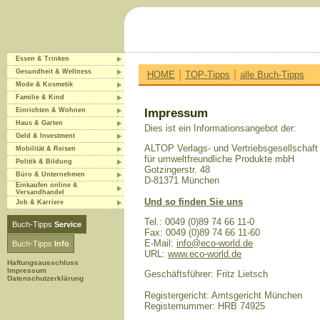
Essen & Trinken
|
|
Gesundheit & Wellness
HOME
TOP-Tipps
alle Buch-Tipps
Mode & Kosmetik
Familie & Kind
Einrichten & Wohnen
Impressum
Haus & Garten
Dies ist ein Informationsangebot der:
Geld & Investment
ALTOP Verlags- und Vertriebsgesellschaft
Mobilität & Reisen
für umweltfreundliche Produkte mbH
Politik & Bildung
Gotzingerstr. 48
Büro & Unternehmen
D-81371 München
Einkaufen online &
Versandhandel
Und so finden Sie uns
Job & Karriere
Tel.: 0049 (0)89 74 66 11-0
Buch-Tipps
Service
Fax: 0049 (0)89 74 66 11-60
E-Mail:
info@eco-world.de
Buch-Tipps
Info
URL:
www.eco-world.de
Haftungsausschluss
Impressum
Geschäftsführer: Fritz Lietsch
Datenschutzerklärung
Registergericht: Amtsgericht München
Registernummer: HRB 74925