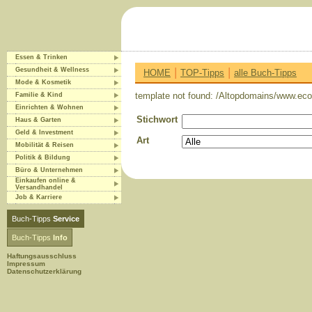
Essen & Trinken
|
|
Gesundheit & Wellness
HOME
TOP-Tipps
alle Buch-Tipps
Mode & Kosmetik
template not found: /Altopdomains/www.eco-
Familie & Kind
Einrichten & Wohnen
Stichwort
Haus & Garten
Geld & Investment
Art
Mobilität & Reisen
Politik & Bildung
Büro & Unternehmen
Einkaufen online &
Versandhandel
Job & Karriere
Buch-Tipps
Service
Buch-Tipps
Info
Haftungsausschluss
Impressum
Datenschutzerklärung