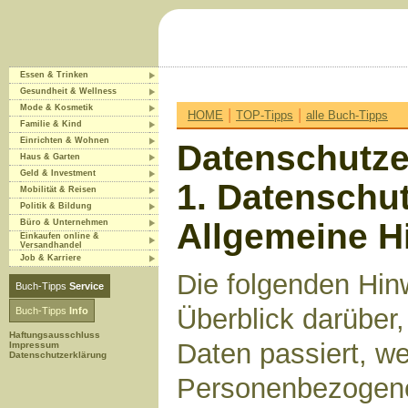
Essen & Trinken
Gesundheit & Wellness
Mode & Kosmetik
|
|
HOME
TOP-Tipps
alle Buch-Tipps
Familie & Kind
Einrichten & Wohnen
Datenschutze
Haus & Garten
Geld & Investment
1. Datenschut
Mobilität & Reisen
Politik & Bildung
Allgemeine H
Büro & Unternehmen
Einkaufen online &
Versandhandel
Job & Karriere
Die folgenden Hin
Buch-Tipps
Service
Überblick darüber
Buch-Tipps
Info
Haftungsausschluss
Daten passiert, w
Impressum
Datenschutzerklärung
Personenbezogene 