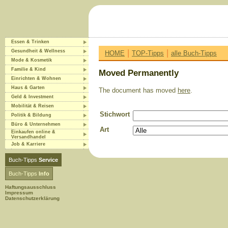
Essen & Trinken
|
|
Gesundheit & Wellness
HOME
TOP-Tipps
alle Buch-Tipps
Mode & Kosmetik
Familie & Kind
Moved Permanently
Einrichten & Wohnen
Haus & Garten
The document has moved
here
.
Geld & Investment
Mobilität & Reisen
Stichwort
Politik & Bildung
Büro & Unternehmen
Art
Einkaufen online &
Versandhandel
Job & Karriere
Buch-Tipps
Service
Buch-Tipps
Info
Haftungsausschluss
Impressum
Datenschutzerklärung