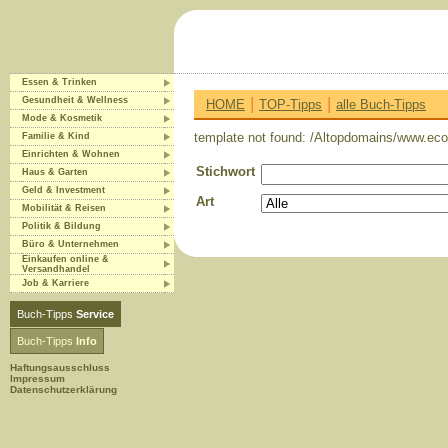
Essen & Trinken
|
|
Gesundheit & Wellness
HOME
TOP-Tipps
alle Buch-Tipps
Mode & Kosmetik
template not found: /Altopdomains/www.eco-
Familie & Kind
Einrichten & Wohnen
Stichwort
Haus & Garten
Geld & Investment
Art
Mobilität & Reisen
Politik & Bildung
Büro & Unternehmen
Einkaufen online &
Versandhandel
Job & Karriere
Buch-Tipps
Service
Buch-Tipps
Info
Haftungsausschluss
Impressum
Datenschutzerklärung