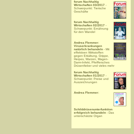
forum Nachhaltig
Wirtschaften 03/2017
-
Schwerpunkt: Tierische
Geschäfte
forum Nachhaltig
Wirtschaften 02/2017
-
Schwerpunkt: Ernährung
für den Wandel
Andrea Flemmer:
Viruserkrankungen
natürlich behandeln
- Mit
effektiven Wirkstoffen
gegen Erkältung, Grippe,
Herpes, Warzen, Magen-
Darm-Infekt, Pfeiffersches
Drüsenfieber und vieles mehr
forum Nachhaltig
Wirtschaften 01/2017
-
Schwerpunkt: Preise und
Auszeichnungen
Andrea Flemmer:
Schilddrüsenunterfunktion
erfolgreich behandeln
- Das
unterschätzte Organ