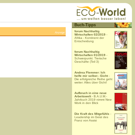
Buch-Tipps
forum Nachhaltig
Anzeige
Wirtschaften 02/2019
-
Afrika - Kontinent der
Entscheidung
forum Nachhaltig
Wirtschaften 01/2019
-
Schwerpunkt: Tierische
Geschäfte (Teil 3)
Andrea Flemmer: Ich
helfe mir selbst - Gicht
-
Die erfolgreiche Reihe geht
weiter: Alles über Gicht!
Aufbruch in eine neue
Arbeitswelt
- B.A.U.M.-
Jahrbuch 2019 nimmt New
Work in den Blick
Die Kraft des Mitgefühls
-
Leadership im Geist des
Franz von Assisi