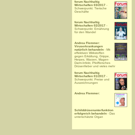
forum Nachhaltig
Wirtschaften 03/2017
-
Schwerpunkt: Tierische
Geschäfte
forum Nachhaltig
Wirtschaften 02/2017
-
Schwerpunkt: Ernährung
für den Wandel
Andrea Flemmer:
Viruserkrankungen
natürlich behandeln
- Mit
effektiven Wirkstoffen
gegen Erkältung, Grippe,
Herpes, Warzen, Magen-
Darm-Infekt, Pfeiffersches
Drüsenfieber und vieles mehr
forum Nachhaltig
Wirtschaften 01/2017
-
Schwerpunkt: Preise und
Auszeichnungen
Andrea Flemmer:
Schilddrüsenunterfunktion
erfolgreich behandeln
- Das
unterschätzte Organ