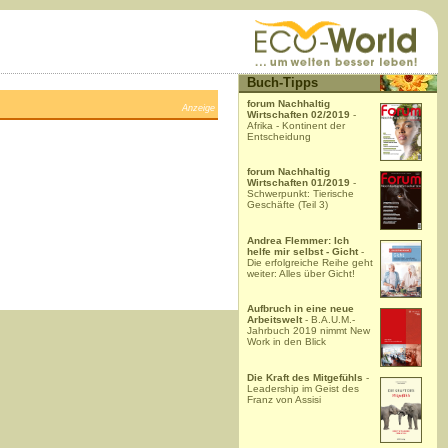
Buch-Tipps
forum Nachhaltig
Anzeige
Wirtschaften 02/2019
-
Afrika - Kontinent der
Entscheidung
forum Nachhaltig
Wirtschaften 01/2019
-
Schwerpunkt: Tierische
Geschäfte (Teil 3)
Andrea Flemmer: Ich
helfe mir selbst - Gicht
-
Die erfolgreiche Reihe geht
weiter: Alles über Gicht!
Aufbruch in eine neue
Arbeitswelt
- B.A.U.M.-
Jahrbuch 2019 nimmt New
Work in den Blick
Die Kraft des Mitgefühls
-
Leadership im Geist des
Franz von Assisi