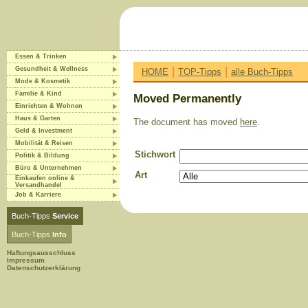
Essen & Trinken
|
|
Gesundheit & Wellness
HOME
TOP-Tipps
alle Buch-Tipps
Mode & Kosmetik
Familie & Kind
Moved Permanently
Einrichten & Wohnen
Haus & Garten
The document has moved
here
.
Geld & Investment
Mobilität & Reisen
Stichwort
Politik & Bildung
Büro & Unternehmen
Art
Einkaufen online &
Versandhandel
Job & Karriere
Buch-Tipps
Service
Buch-Tipps
Info
Haftungsausschluss
Impressum
Datenschutzerklärung