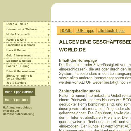
Essen & Trinken
|
|
Gesundheit & Wellness
HOME
TOP-Tipps
alle Buch-Tipps
Mode & Kosmetik
Familie & Kind
ALLGEMEINE GESCHÄFTSBE
Einrichten & Wohnen
WORLD.DE
Haus & Garten
Geld & Investment
Inhalt der Homepage
Mobilität & Reisen
Die Richtigkeit oder Zuverlässigkeit von 
Politik & Bildung
eingeschlossen), die auf oder durch den 
Büro & Unternehmen
System, insbesondere in den Leistungs
Einkaufen online &
sowie allen anderen Internetangeboten d
Versandhandel
werden von ALTOP weder bestätigt noch v
Job & Karriere
Zahlungsbedingungen
Buch-Tipps
Service
Fallen für einen Internetauftritt Gebühre
einem Printwerk unseres Hauses wie ECO
Buch-Tipps
Info
gedruckter Form kombiniert sind, und som
Haftungsausschluss
diese jeweils als monatlich fällige oder al
Impressum
gekennzeichnet. Die Gebühren, sowie die 
Datenschutzerklärung
der im Internet abrufbaren Preisliste. D
quartalsweise in Rechnung gestellt und vo
eingezogen. Der Kunde ist verpflichtet AL
Rechnungsadresse, der Bankverbindung/K