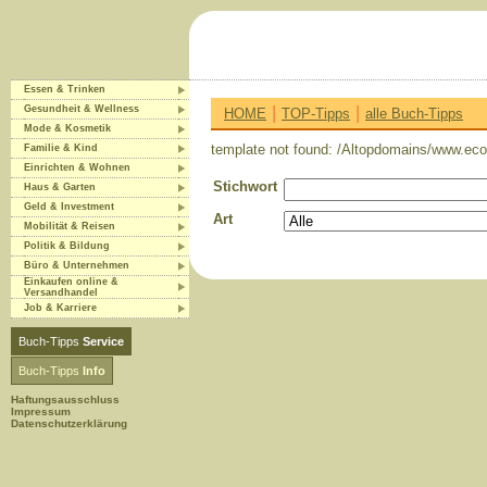
Essen & Trinken
|
|
Gesundheit & Wellness
HOME
TOP-Tipps
alle Buch-Tipps
Mode & Kosmetik
template not found: /Altopdomains/www.eco-
Familie & Kind
Einrichten & Wohnen
Stichwort
Haus & Garten
Geld & Investment
Art
Mobilität & Reisen
Politik & Bildung
Büro & Unternehmen
Einkaufen online &
Versandhandel
Job & Karriere
Buch-Tipps
Service
Buch-Tipps
Info
Haftungsausschluss
Impressum
Datenschutzerklärung