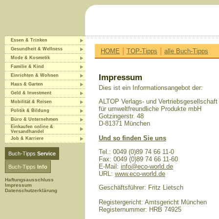
Essen & Trinken
|
|
Gesundheit & Wellness
HOME
TOP-Tipps
alle Buch-Tipps
Mode & Kosmetik
Familie & Kind
Einrichten & Wohnen
Impressum
Haus & Garten
Dies ist ein Informationsangebot der:
Geld & Investment
ALTOP Verlags- und Vertriebsgesellschaft
Mobilität & Reisen
für umweltfreundliche Produkte mbH
Politik & Bildung
Gotzingerstr. 48
Büro & Unternehmen
D-81371 München
Einkaufen online &
Versandhandel
Und so finden Sie uns
Job & Karriere
Tel.: 0049 (0)89 74 66 11-0
Buch-Tipps
Service
Fax: 0049 (0)89 74 66 11-60
E-Mail:
info@eco-world.de
Buch-Tipps
Info
URL:
www.eco-world.de
Haftungsausschluss
Impressum
Geschäftsführer: Fritz Lietsch
Datenschutzerklärung
Registergericht: Amtsgericht München
Registernummer: HRB 74925